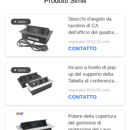
Prodotti Simili
MAPPA
DEL
Sbocchi d'angolo da
SITO
tavolino di CA
dell'ufficio del quadrato
PRIVACY
dell'incavo 3MM di pop-
negotiable MOQ:50 unità
up della sala riunioni
POLICY
CONTATTO
Incavo a livello di pop-
up del supporto della
Tabella di conferenza di
multimedia
negotiable MOQ:50 unità
CONTATTO
Potere della copertura
del gommino di
protezione del cavo del