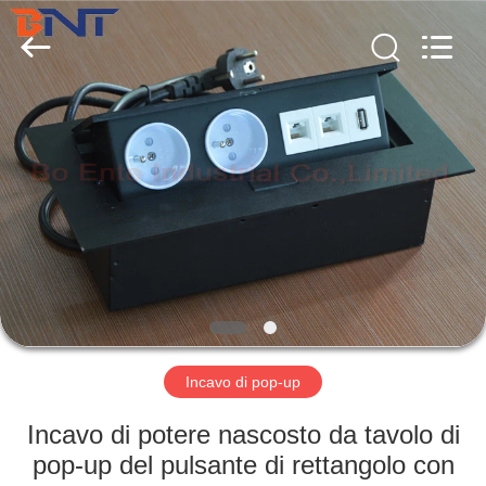
Ltd
(Bo
Ente
Industrial
Co.,
Limited).
All
Rights
CASA
Reserved.
Developed
by
ECER
PRODOTTI
CIRCA
NOI
GIRO
DELLA
Incavo di pop-up
FABBRICA
Incavo di potere nascosto da tavolo di
pop-up del pulsante di rettangolo con