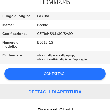
CONTROLLO
HDMI/RJ45
DI
Luogo di origine:
La Cina
QUALITÀ
Marca:
Boente
CONTATTICI
Certificazione:
CE/RoHS/UL/3C/SASO
Numero di
BD613-1S
modello:
NOTIZIE
Evidenziare:
,
sbocco di potere di pop-up
sbocchi elettrici di piano d'appoggio
CASI
CONTATTACI!
CONFERENCE
ROOM
DETTAGLI DI APERTURA
SOLUTION