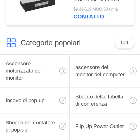
contenitore di incavo di
$9.49-$19 MOQ:50 unità
pop-up dello scrittorio
CONTATTO
di multimedia
Categorie popolari
Tutti
Ascensore
ascensore del
motorizzato del
monitor del computer
monitor
Sbocco della Tabella
Incavo di pop-up
di conferenza
Sbocco del contatore
Flip Up Power Outlet
di pop-up