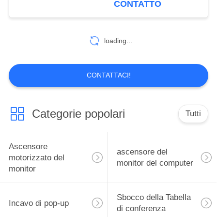
CONTATTO
291
Sbocco di potere da
loading...
tavolino
CONTATTACI!
Categorie popolari
Tutti
20
Hub di media
Ascensore
ascensore del
motorizzato del
monitor del computer
monitor
Sbocco della Tabella
Incavo di pop-up
di conferenza