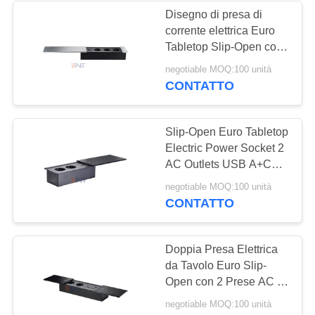
Disegno di presa di
corrente elettrica Euro
21
Tabletop Slip-Open con
Microfono del
3 prese di corrente 16A
negotiable MOQ:100 unità
CONTATTO
sistema di
conferenza
Slip-Open Euro Tabletop
Electric Power Socket 2
AC Outlets USB A+C
IP44 16A Corrente
27
negotiable MOQ:100 unità
nominale per uso in
CONTATTO
Ascensore
ufficio
motorizzato della TV
Doppia Presa Elettrica
da Tavolo Euro Slip-
Open con 2 Prese AC e
USB A+C IP44 per Uso
negotiable MOQ:100 unità
Ufficio