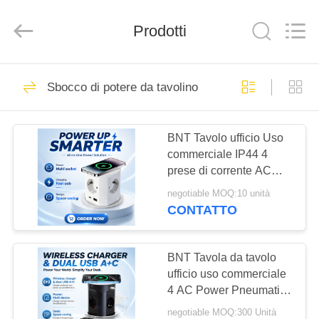
Ltd
(Bo
Ente
Industrial
Prodotti
Co.,
Limited).
All
Rights
CASA
Reserved.
164
Developed
Sbocco di potere da tavolino
by
ECER
Ascensore
PRODOTTI
motorizzato del
BNT Tavolo ufficio Uso
commerciale IP44 4
monitor
CIRCA
prese di corrente AC
NOI
16A ABS presa di
negotiable MOQ:10 unità
corrente pneumatica
CONTATTO
USB porte A + C
59
GIRO
PD20W carica
ascensore del
DELLA
BNT Tavola da tavolo
ufficio uso commerciale
FABBRICA
monitor del
4 AC Power Pneumatic
Pop-Up Desktop Socket
computer
negotiable MOQ:300 Unità