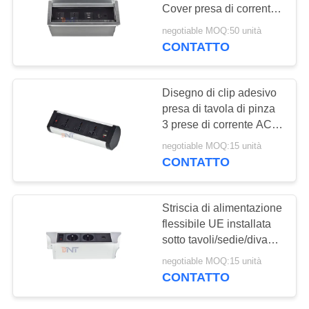
MAPPA
Cover presa di corrente
DEL
con 2* alimentazione
negotiable MOQ:50 unità
universale, 2* USB A, 1*
SITO
CONTATTO
81
Rete, 1* HDMI
Sbocco del
PRIVACY
Disegno di clip adesivo
contatore di pop-up
presa di tavola di pinza
POLICY
3 prese di corrente AC
USB A + C presa di
negotiable MOQ:15 unità
scrivania presa di
CONTATTO
corrente
190
Striscia di alimentazione
Flip Up Power
flessibile UE installata
sotto tavoli/sedie/divani,
Outlet
prese di prolunga
negotiable MOQ:15 unità
elettriche sospese con
CONTATTO
porta USB