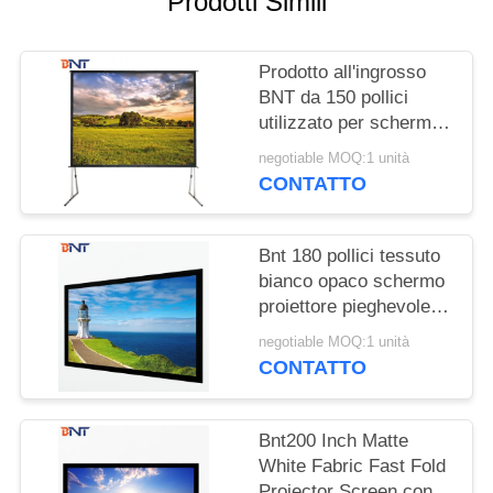
Prodotti Simili
MAPPA
DEL
Prodotto all'ingrosso
SITO
BNT da 150 pollici
utilizzato per schermi
PRIVACY
di proiettori rapidi da
negotiable MOQ:1 unità
ripiegare all'aperto:3
POLICY
CONTATTO
Bnt 180 pollici tessuto
bianco opaco schermo
proiettore pieghevole
veloce con quadrato
negotiable MOQ:1 unità
alluminio metallo
CONTATTO
pieghevole telaio
Bnt200 Inch Matte
White Fabric Fast Fold
Projector Screen con