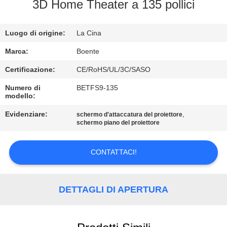
CONTROLLO
3D Home Theater a 135 pollici
DI
Luogo di origine:
La Cina
QUALITÀ
Marca:
Boente
CONTATTICI
Certificazione:
CE/RoHS/UL/3C/SASO
Numero di
BETFS9-135
modello:
NOTIZIE
Evidenziare:
,
schermo d'attaccatura del proiettore
schermo piano del proiettore
CASI
CONTATTACI!
CONFERENCE
ROOM
DETTAGLI DI APERTURA
SOLUTION