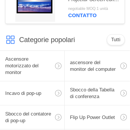
telaio pieghevole
negotiable MOQ:1 unità
quadrato in alluminio
CONTATTO
metallico
Categorie popolari
Tutti
Ascensore
ascensore del
motorizzato del
monitor del computer
monitor
Sbocco della Tabella
Incavo di pop-up
di conferenza
Sbocco del contatore
Flip Up Power Outlet
di pop-up