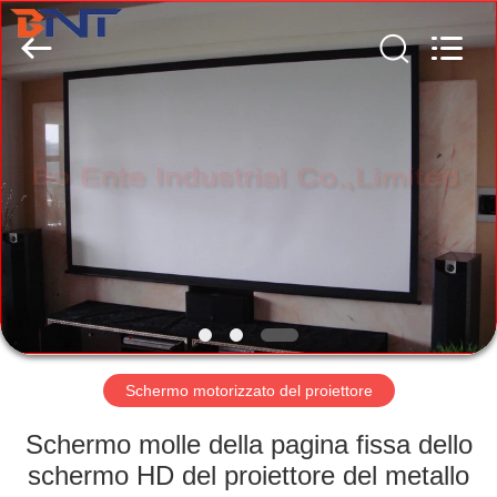
(Bo
Ente
Industrial
Co.,
Limited).
All
Rights
Reserved.
CASA
Developed
by
ECER
PRODOTTI
CIRCA
NOI
GIRO
DELLA
Schermo motorizzato del proiettore
FABBRICA
Schermo molle della pagina fissa dello
schermo HD del proiettore del metallo