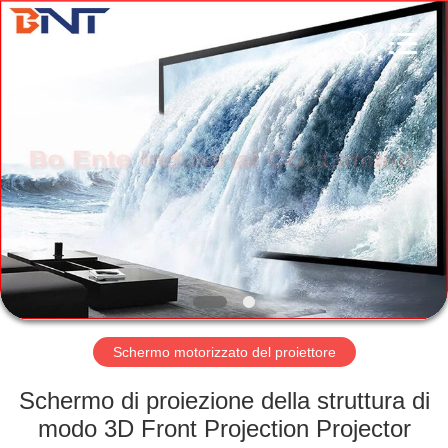
(Bo
Ente
Industrial
Co.,
Limited).
All
Rights
Reserved.
CASA
Developed
by
ECER
PRODOTTI
CIRCA
NOI
GIRO
DELLA
Schermo motorizzato del proiettore
FABBRICA
Schermo di proiezione della struttura di
modo 3D Front Projection Projector