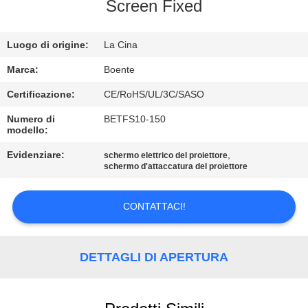
CONTROLLO
Screen Fixed
DI
Luogo di origine:
La Cina
QUALITÀ
Marca:
Boente
CONTATTICI
Certificazione:
CE/RoHS/UL/3C/SASO
Numero di
BETFS10-150
modello:
NOTIZIE
Evidenziare:
,
schermo elettrico del proiettore
schermo d'attaccatura del proiettore
CASI
CONTATTACI!
CONFERENCE
ROOM
DETTAGLI DI APERTURA
SOLUTION