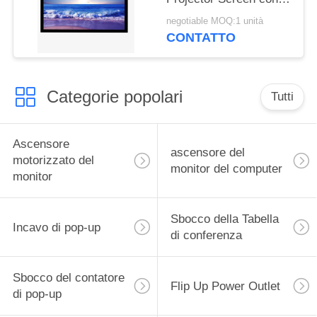
telaio pieghevole
negotiable MOQ:1 unità
quadrato in alluminio
CONTATTO
metallico
Categorie popolari
Tutti
Ascensore
ascensore del
motorizzato del
monitor del computer
monitor
Sbocco della Tabella
Incavo di pop-up
di conferenza
Sbocco del contatore
Flip Up Power Outlet
di pop-up