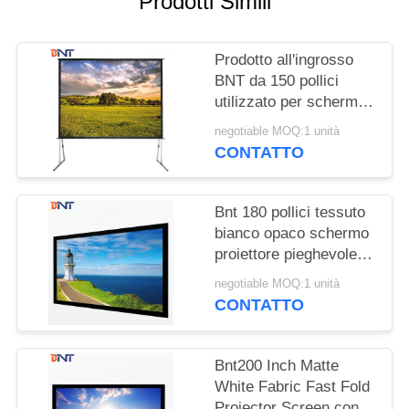
Prodotti Simili
MAPPA
DEL
Prodotto all'ingrosso
SITO
BNT da 150 pollici
utilizzato per schermi
PRIVACY
di proiettori rapidi da
negotiable MOQ:1 unità
ripiegare all'aperto:3
POLICY
CONTATTO
Bnt 180 pollici tessuto
bianco opaco schermo
proiettore pieghevole
veloce con quadrato
negotiable MOQ:1 unità
alluminio metallo
CONTATTO
pieghevole telaio
Bnt200 Inch Matte
White Fabric Fast Fold
Projector Screen con