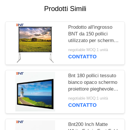
MAPPA
Prodotti Simili
DEL
SITO
Prodotto all'ingrosso
BNT da 150 pollici
PRIVACY
utilizzato per schermi
POLICY
di proiettori rapidi da
negotiable MOQ:1 unità
ripiegare all'aperto:3
CONTATTO
Bnt 180 pollici tessuto
bianco opaco schermo
proiettore pieghevole
veloce con quadrato
negotiable MOQ:1 unità
alluminio metallo
CONTATTO
pieghevole telaio
Bnt200 Inch Matte