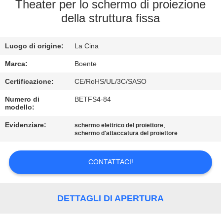
CONTROLLO
Theater per lo schermo di proiezione
della struttura fissa
DI
QUALITÀ
Luogo di origine:
La Cina
CONTATTICI
Marca:
Boente
Certificazione:
CE/RoHS/UL/3C/SASO
NOTIZIE
Numero di
BETFS4-84
modello:
Evidenziare:
,
CASI
schermo elettrico del proiettore
schermo d'attaccatura del proiettore
CONFERENCE
CONTATTACI!
ROOM
SOLUTION
DETTAGLI DI APERTURA