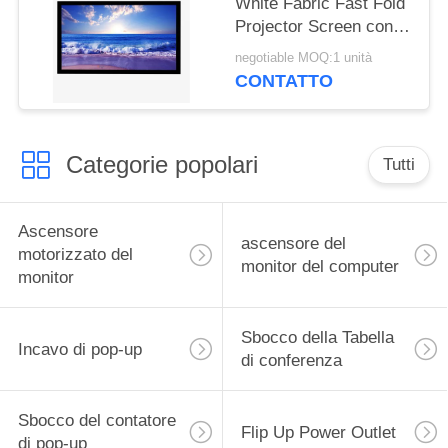
White Fabric Fast Fold
Projector Screen con
telaio pieghevole
negotiable MOQ:1 unità
quadrato in alluminio
CONTATTO
metallico
Categorie popolari
Tutti
Ascensore
ascensore del
motorizzato del
monitor del computer
monitor
Sbocco della Tabella
Incavo di pop-up
di conferenza
Sbocco del contatore
Flip Up Power Outlet
di pop-up