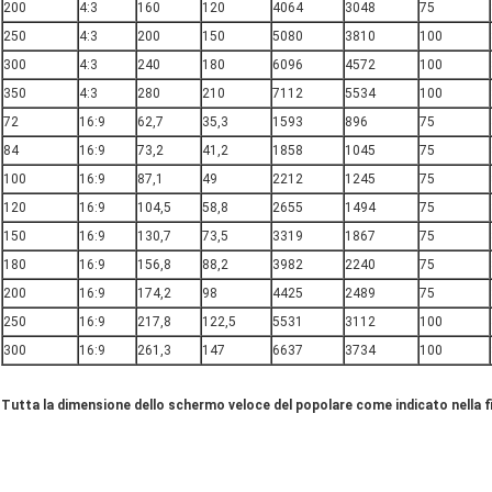
200
4:3
160
120
4064
3048
75
250
4:3
200
150
5080
3810
100
300
4:3
240
180
6096
4572
100
350
4:3
280
210
7112
5534
100
72
16:9
62,7
35,3
1593
896
75
84
16:9
73,2
41,2
1858
1045
75
100
16:9
87,1
49
2212
1245
75
120
16:9
104,5
58,8
2655
1494
75
150
16:9
130,7
73,5
3319
1867
75
180
16:9
156,8
88,2
3982
2240
75
200
16:9
174,2
98
4425
2489
75
250
16:9
217,8
122,5
5531
3112
100
300
16:9
261,3
147
6637
3734
100
Tutta la dimensione dello schermo veloce del popolare come indicato nella fig.