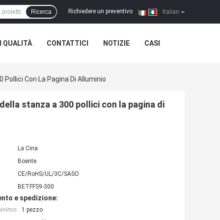
Richiedere un preventivo
Ricerca
|
Italian
 QUALITÀ
CONTATTICI
NOTIZIE
CASI
 Pollici Con La Pagina Di Alluminio
ella stanza a 300 pollici con la pagina di
La Cina
Boente
CE/RoHS/UL/3C/SASO
BETFFS9-300
nto e spedizione:
minimo:
1 pezzo