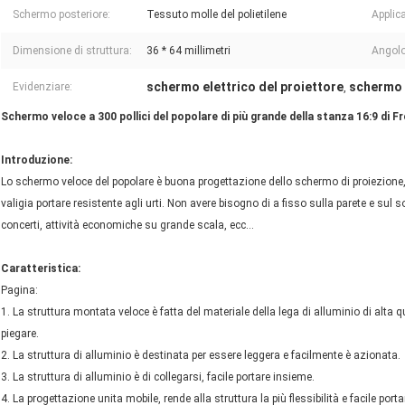
Schermo posteriore:
Tessuto molle del polietilene
Applic
Dimensione di struttura:
36 * 64 millimetri
Angolo
schermo elettrico del proiettore
schermo 
Evidenziare:
,
Schermo veloce a 300 pollici del popolare di più grande della stanza 16:9 di 
Introduzione:
Lo schermo veloce del popolare è buona progettazione dello schermo di proiezione,
valigia portare resistente agli urti. Non avere bisogno di a fisso sulla parete e sul s
concerti, attività economiche su grande scala, ecc…
Caratteristica:
Pagina:
1. La struttura montata veloce è fatta del materiale della lega di alluminio di alta
piegare.
2. La struttura di alluminio è destinata per essere leggera e facilmente è azionata.
3. La struttura di alluminio è di collegarsi, facile portare insieme.
4. La progettazione unita mobile, rende alla struttura la più flessibilità e facile po