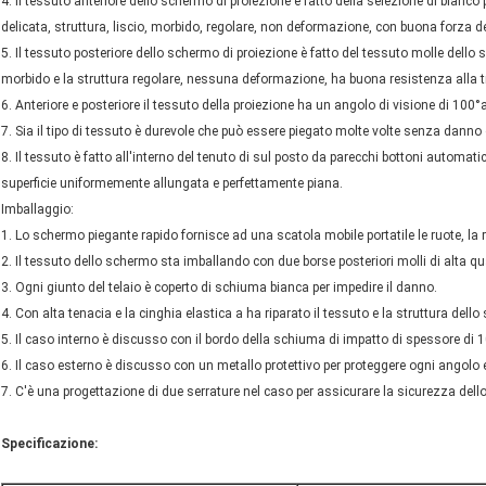
4. Il tessuto anteriore dello schermo di proiezione è fatto della selezione di bianco p
delicata, struttura, liscio, morbido, regolare, non deformazione, con buona forza 
5. Il tessuto posteriore dello schermo di proiezione è fatto del tessuto molle dello 
morbido e la struttura regolare, nessuna deformazione, ha buona resistenza alla t
6. Anteriore e posteriore il tessuto della proiezione ha un angolo di visione di 10
7. Sia il tipo di tessuto è durevole che può essere piegato molte volte senza danno 
8. Il tessuto è fatto all'interno del tenuto di sul posto da parecchi bottoni automat
superficie uniformemente allungata e perfettamente piana.
Imballaggio:
1. Lo schermo piegante rapido fornisce ad una scatola mobile portatile le ruote, la re
2. Il tessuto dello schermo sta imballando con due borse posteriori molli di alta qua
3. Ogni giunto del telaio è coperto di schiuma bianca per impedire il danno.
4. Con alta tenacia e la cinghia elastica a ha riparato il tessuto e la struttura dell
5. Il caso interno è discusso con il bordo della schiuma di impatto di spessore di 1
6. Il caso esterno è discusso con un metallo protettivo per proteggere ogni angolo 
7. C'è una progettazione di due serrature nel caso per assicurare la sicurezza del
Specificazione: