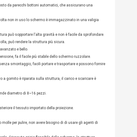
 posto da parecchi bottoni automatici, che assicurano una
volta non in uso lo schermo è immagazzinato in una valigia
tura può sopportare l'alta gravità e non è facile da sprofondare.
lla, può rendere la struttura più sicura.
 avanzato e bello.
nsione, fa il facile più stabile dello schermo ruzzolare.
o senza smontaggio, facili portare e trasportare e possono fornire
o a gomito è riparata sulla struttura, il carico e scaricare è
rande diametro di 8~16 pezzi.
steriore il tessuto importato della proiezione.
 molle per pulire, non avere bisogno di di usare gli agenti di