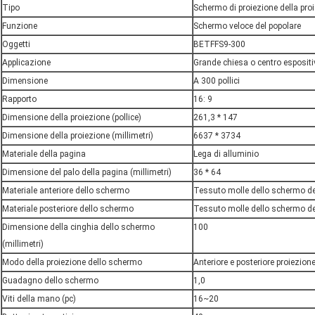
Tipo
Schermo di proiezione della pro
Funzione
Schermo veloce del popolare
Oggetti
BETFFS9-300
Applicazione
Grande chiesa o centro espositiv
Dimensione
A 300 pollici
Rapporto
16: 9
Dimensione della proiezione (pollice)
261,3 * 147
Dimensione della proiezione (millimetri)
6637 * 3734
Materiale della pagina
Lega di alluminio
Dimensione del palo della pagina (millimetri)
36 * 64
Materiale anteriore dello schermo
Tessuto molle dello schermo de
Materiale posteriore dello schermo
Tessuto molle dello schermo del
Dimensione della cinghia dello schermo
100
(millimetri)
Modo della proiezione dello schermo
Anteriore e posteriore proiezion
Guadagno dello schermo
1,0
Viti della mano (pc)
16~20