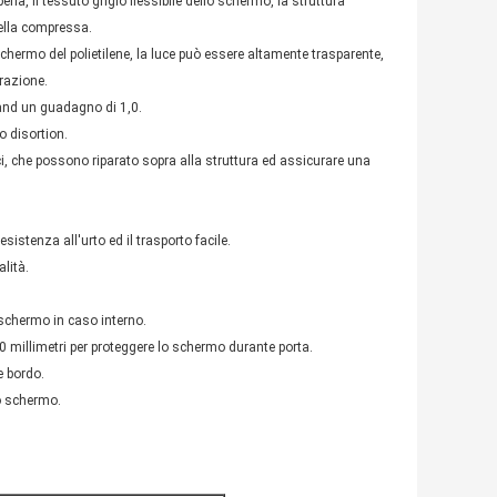
erla, il tessuto grigio flessibile dello schermo, la struttura
della compressa.
schermo del polietilene, la luce può essere altamente trasparente,
razione.
0°and un guadagno di 1,0.
o disortion.
ici, che possono riparato sopra alla struttura ed assicurare una
sistenza all'urto ed il trasporto facile.
lità.
o schermo in caso interno.
0 millimetri per proteggere lo schermo durante porta.
e bordo.
lo schermo.