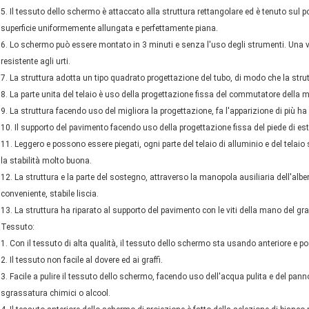
5. Il tessuto dello schermo è attaccato alla struttura rettangolare ed è tenuto sul
superficie uniformemente allungata e perfettamente piana.
6. Lo schermo può essere montato in 3 minuti e senza l'uso degli strumenti. Una 
resistente agli urti.
7. La struttura adotta un tipo quadrato progettazione del tubo, di modo che la strut
8. La parte unita del telaio è uso della progettazione fissa del commutatore della mo
9. La struttura facendo uso del migliora la progettazione, fa l'apparizione di più ha
10. Il supporto del pavimento facendo uso della progettazione fissa del piede di este
11. Leggero e possono essere piegati, ogni parte del telaio di alluminio e del telai
la stabilità molto buona.
12. La struttura e la parte del sostegno, attraverso la manopola ausiliaria dell'alber
conveniente, stabile liscia.
13. La struttura ha riparato al supporto del pavimento con le viti della mano del g
Tessuto:
1. Con il tessuto di alta qualità, il tessuto dello schermo sta usando anteriore e po
2. Il tessuto non facile al dovere ed ai graffi.
3. Facile a pulire il tessuto dello schermo, facendo uso dell'acqua pulita e del panno
sgrassatura chimici o alcool.