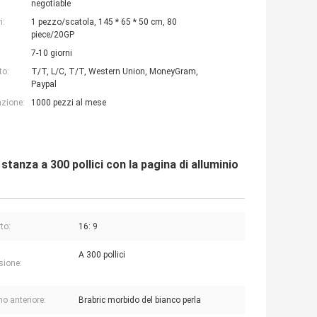
negotiable
i:
1 pezzo/scatola, 145 * 65 * 50 cm, 80
piece/20GP
7-10 giorni
to:
T/T, L/C, T/T, Western Union, MoneyGram,
Paypal
azione:
1000 pezzi al mese
tanza a 300 pollici con la pagina di alluminio
to:
16: 9
A 300 pollici
sione:
o anteriore:
Brabric morbido del bianco perla