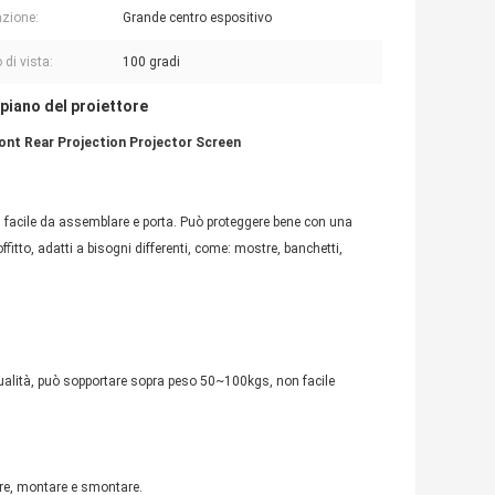
azione:
Grande centro espositivo
 di vista:
100 gradi
piano del proiettore
Front Rear Projection Projector Screen
 facile da assemblare e porta. Può proteggere bene con una
offitto, adatti a bisogni differenti, come: mostre, banchetti,
 qualità, può sopportare sopra peso 50~100kgs, non facile
rtare, montare e smontare.