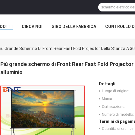
DOTTI
CIRCA NOI
GIRO DELLA FABBRICA
CONTROLLO DI
ELL'AUDITORIUM
iù Grande Schermo Di Front Rear Fast Fold Projector Della Stanza A 300
Più grande schermo di Front Rear Fast Fold Projector d
alluminio
Dettagli:
Luogo di origine:
Marca:
Certificazione:
Numero di modello:
Termini di pagame
Quantità di ordine 