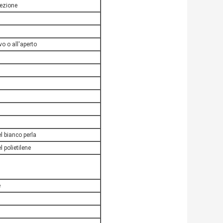
iezione
o o all'aperto
l bianco perla
 polietilene
e