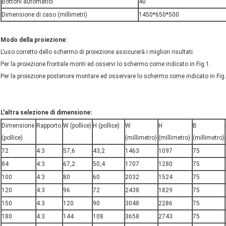
Bottoni automatici
40
Dimensione di caso (millimetri)
1450*650*500
Modo della proiezione:
L'uso corretto dello schermo di proiezione assicurerà i migliori risultati.
Per la proiezione frontale monti ed osservi lo schermo come indicato in Fig.1.
Per la proiezione posteriore montare ed osservare lo schermo come indicato in Fig.
:
L'altra selezione di dimensione
Dimensione
Rapporto
W (pollice)
H (pollice)
W
H
B
(pollice)
(millimetro)
(millimetro)
(millimetro)
72
4:3
57,6
43,2
1463
1097
75
84
4:3
67,2
50,4
1707
1280
75
100
4:3
80
60
2032
1524
75
120
4:3
96
72
2438
1829
75
150
4:3
120
90
3048
2286
75
180
4:3
144
108
3658
2743
75