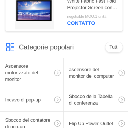
White Fabric Fast Fold
Projector Screen con
telaio pieghevole
negotiable MOQ:1 unità
quadrato in alluminio
CONTATTO
metallico
Categorie popolari
Tutti
Ascensore
ascensore del
motorizzato del
monitor del computer
monitor
Sbocco della Tabella
Incavo di pop-up
di conferenza
Sbocco del contatore
Flip Up Power Outlet
di pop-up