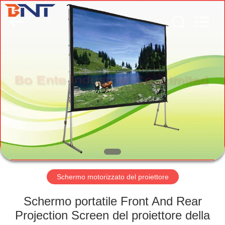
(Bo
Ente
Industrial
Co.,
Limited).
All
Rights
Reserved.
CASA
Developed
by
ECER
PRODOTTI
CIRCA
NOI
GIRO
DELLA
Schermo motorizzato del proiettore
FABBRICA
Schermo portatile Front And Rear
Projection Screen del proiettore della