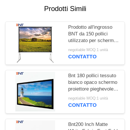
MAPPA
Prodotti Simili
DEL
SITO
Prodotto all'ingrosso
BNT da 150 pollici
PRIVACY
utilizzato per schermi
POLICY
di proiettori rapidi da
negotiable MOQ:1 unità
ripiegare all'aperto:3
CONTATTO
Bnt 180 pollici tessuto
bianco opaco schermo
proiettore pieghevole
veloce con quadrato
negotiable MOQ:1 unità
alluminio metallo
CONTATTO
pieghevole telaio
Bnt200 Inch Matte