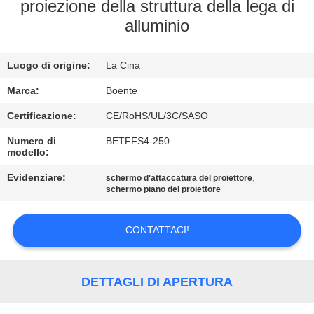
CONTROLLO
proiezione della struttura della lega di
alluminio
DI
QUALITÀ
Luogo di origine:
La Cina
CONTATTICI
Marca:
Boente
Certificazione:
CE/RoHS/UL/3C/SASO
NOTIZIE
Numero di
BETFFS4-250
modello:
Evidenziare:
,
CASI
schermo d'attaccatura del proiettore
schermo piano del proiettore
CONFERENCE
CONTATTACI!
ROOM
SOLUTION
DETTAGLI DI APERTURA