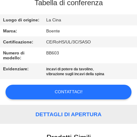
CONTROLLO
Tabella di conferenza
DI
Luogo di origine:
La Cina
QUALITÀ
Marca:
Boente
CONTATTICI
Certificazione:
CE/RoHS/UL/3C/SASO
Numero di
BB603
modello:
NOTIZIE
Evidenziare:
,
incavi di potere da tavolino
vibrazione sugli incavi della spina
CASI
CONTATTACI!
CONFERENCE
ROOM
DETTAGLI DI APERTURA
SOLUTION