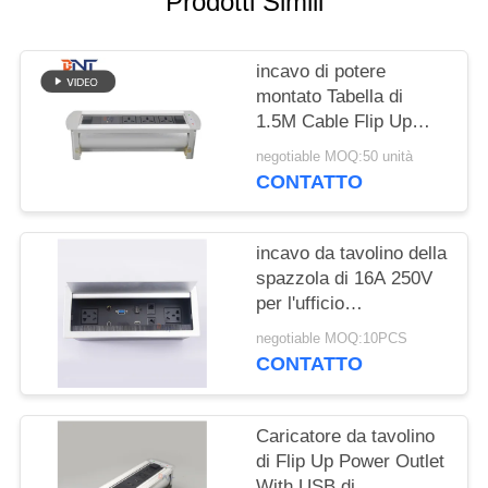
Prodotti Simili
MAPPA
DEL
incavo di potere
SITO
montato Tabella di
1.5M Cable Flip Up
PRIVACY
Power Outlet Motorized
negotiable MOQ:50 unità
POLICY
CONTATTO
incavo da tavolino della
spazzola di 16A 250V
per l'ufficio
commerciale
negotiable MOQ:10PCS
CONTATTO
Caricatore da tavolino
di Flip Up Power Outlet
With USB di