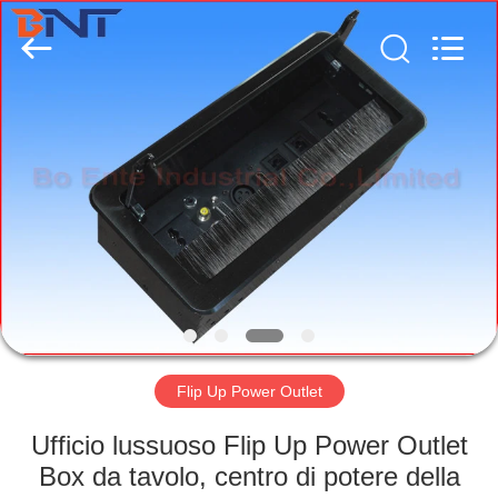
Ltd
(Bo
Ente
Industrial
Co.,
Limited).
All
Rights
CASA
Reserved.
Developed
by
ECER
PRODOTTI
CIRCA
NOI
GIRO
DELLA
Flip Up Power Outlet
FABBRICA
Ufficio lussuoso Flip Up Power Outlet
Box da tavolo, centro di potere della