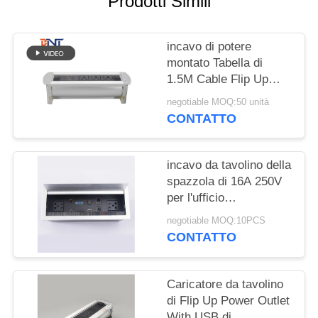
Prodotti Simili
MAPPA
DEL
incavo di potere
SITO
montato Tabella di
1.5M Cable Flip Up
PRIVACY
Power Outlet Motorized
negotiable MOQ:50 unità
POLICY
CONTATTO
incavo da tavolino della
spazzola di 16A 250V
per l'ufficio
commerciale
negotiable MOQ:10PCS
CONTATTO
Caricatore da tavolino
di Flip Up Power Outlet
With USB di