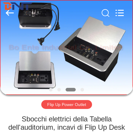
Ltd
(Bo
Ente
Industrial
Co.,
Limited).
All
Rights
CASA
Reserved.
Developed
by
ECER
PRODOTTI
CIRCA
NOI
GIRO
DELLA
Flip Up Power Outlet
FABBRICA
Sbocchi elettrici della Tabella
dell'auditorium, incavi di Flip Up Desk