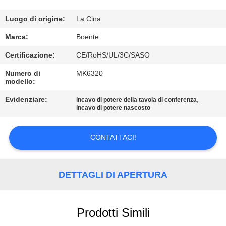
CONTROLLO
DI
Luogo di origine:
La Cina
QUALITÀ
Marca:
Boente
Certificazione:
CE/RoHS/UL/3C/SASO
CONTATTICI
Numero di
MK6320
modello:
NOTIZIE
Evidenziare:
,
incavo di potere della tavola di conferenza
incavo di potere nascosto
CASI
CONTATTACI!
CONFERENCE
DETTAGLI DI APERTURA
ROOM
SOLUTION
Prodotti Simili