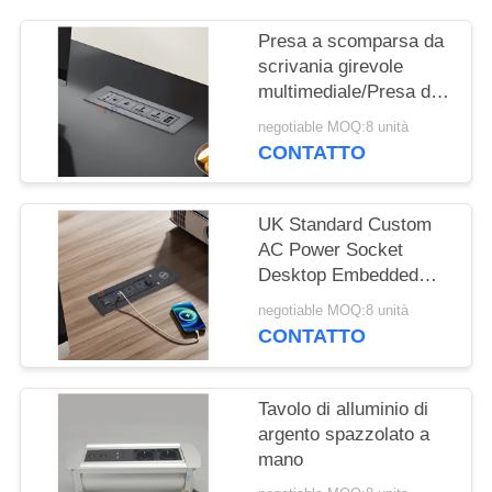
MAPPA
DEL
Presa a scomparsa da
scrivania girevole
SITO
multimediale/Presa di
corrente a scomparsa
negotiable MOQ:8 unità
PRIVACY
da tavolo/Presa da
CONTATTO
pannello per tavolo
POLICY
conferenze
UK Standard Custom
AC Power Socket
Desktop Embedded
Electric Flip Socket
negotiable MOQ:8 unità
con 2 prese di corrente
CONTATTO
1 USB & 1 Type C & 1
caricabatterie wireless
Tavolo di alluminio di
argento spazzolato a
mano