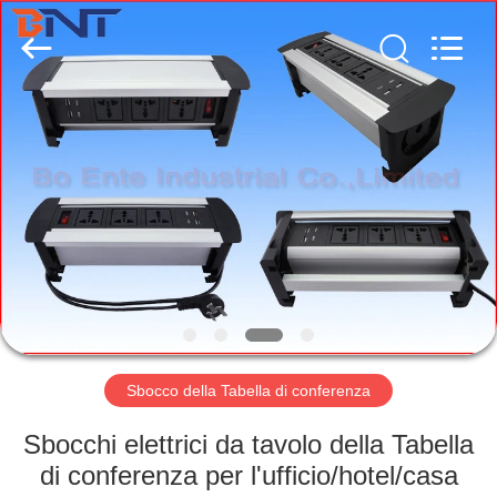
Co.,
Ltd
(Bo
Ente
Industrial
Co.,
Limited).
All
CASA
Rights
Reserved.
Developed
by
ECER
PRODOTTI
CIRCA
NOI
GIRO
DELLA
Sbocco della Tabella di conferenza
FABBRICA
Sbocchi elettrici da tavolo della Tabella
di conferenza per l'ufficio/hotel/casa