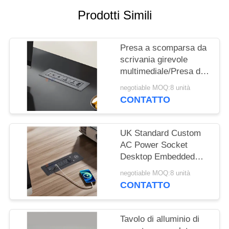
MAPPA
Prodotti Simili
DEL
SITO
Presa a scomparsa da
scrivania girevole
PRIVACY
multimediale/Presa di
POLICY
corrente a scomparsa
negotiable MOQ:8 unità
da tavolo/Presa da
CONTATTO
pannello per tavolo
conferenze
UK Standard Custom
AC Power Socket
Desktop Embedded
Electric Flip Socket
negotiable MOQ:8 unità
con 2 prese di corrente
CONTATTO
1 USB & 1 Type C & 1
caricabatterie wireless
Tavolo di alluminio di