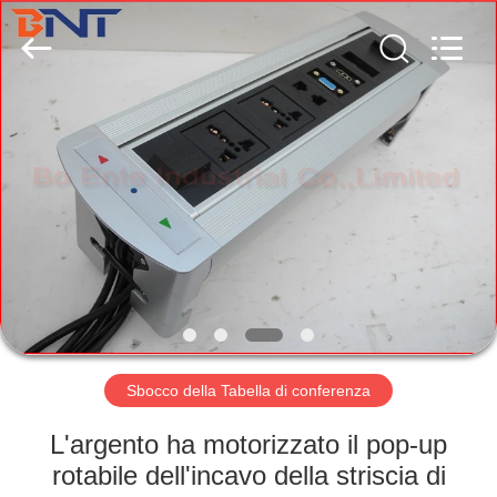
Co.,
Ltd
(Bo
Ente
Industrial
Co.,
Limited).
All
CASA
Rights
Reserved.
Developed
by
ECER
PRODOTTI
CIRCA
NOI
GIRO
DELLA
Sbocco della Tabella di conferenza
FABBRICA
L'argento ha motorizzato il pop-up
rotabile dell'incavo della striscia di