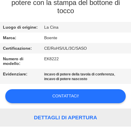
CONTROLLO
potere con la stampa del bottone di
tocco
DI
QUALITÀ
Luogo di origine:
La Cina
CONTATTICI
Marca:
Boente
Certificazione:
CE/RoHS/UL/3C/SASO
NOTIZIE
Numero di
EK8222
modello:
Evidenziare:
,
CASI
incavo di potere della tavola di conferenza
incavo di potere nascosto
CONFERENCE
CONTATTACI!
ROOM
SOLUTION
DETTAGLI DI APERTURA