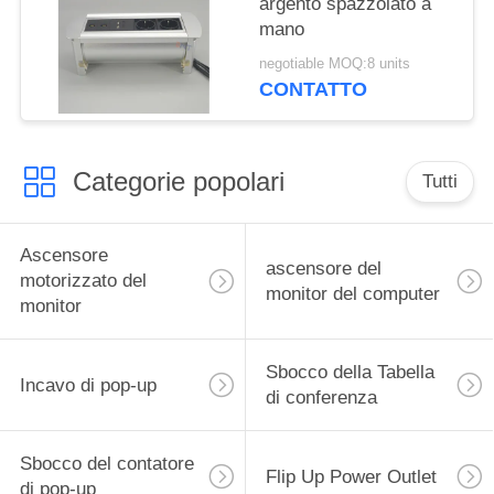
argento spazzolato a
mano
negotiable MOQ:8 units
CONTATTO
Categorie popolari
Tutti
Ascensore
ascensore del
motorizzato del
monitor del computer
monitor
Sbocco della Tabella
Incavo di pop-up
di conferenza
Sbocco del contatore
Flip Up Power Outlet
di pop-up