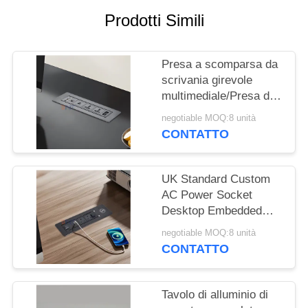
MAPPA
Prodotti Simili
DEL
SITO
Presa a scomparsa da
scrivania girevole
PRIVACY
multimediale/Presa di
POLICY
corrente a scomparsa
negotiable MOQ:8 unità
da tavolo/Presa da
CONTATTO
pannello per tavolo
conferenze
UK Standard Custom
AC Power Socket
Desktop Embedded
Electric Flip Socket
negotiable MOQ:8 unità
con 2 prese di corrente
CONTATTO
1 USB & 1 Type C & 1
caricabatterie wireless
Tavolo di alluminio di