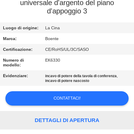
CONTROLLO
universale d'argento del piano
d'appoggio 3
DI
QUALITÀ
Luogo di origine:
La Cina
CONTATTICI
Marca:
Boente
Certificazione:
CE/RoHS/UL/3C/SASO
NOTIZIE
Numero di
EK6330
modello:
Evidenziare:
,
CASI
incavo di potere della tavola di conferenza
incavo di potere nascosto
CONFERENCE
CONTATTACI!
ROOM
SOLUTION
DETTAGLI DI APERTURA