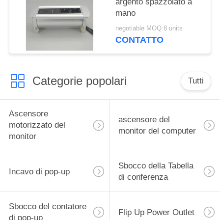
argento spazzolato a
mano
negotiable MOQ:8 units
CONTATTO
Categorie popolari
Tutti
Ascensore
ascensore del
motorizzato del
monitor del computer
monitor
Sbocco della Tabella
Incavo di pop-up
di conferenza
Sbocco del contatore
Flip Up Power Outlet
di pop-up