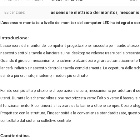
Protezione della mano:
Sensore infrarosso
Colore
ascensore elettrico del monitor
meccanis
Evidenziare:
,
L'ascensore montato a livello del monitor del computer LED ha integrato con
Introduzione:
L'ascensore del monitor del computer è progettazione nascosta per l'audio attrezza
nascosto sotto la tavola e lanciare su nel desktop se volesse usare per la presenta
Quando il giro sul meccanismo, lo schermo alzandosi e girare automaticamente 1
lancerà indietro e nascosto dentro la tavola completamente. La copertura dello sc
sembra più ordinato, moderno, modo e più ordinato.
Fornito con più alta protezione di operazione sicura, meccanismo per adottare il se
utenti. Durante lo schermo vibrazione motorizzata verso l'alto o verso il basso, si f
il funzionamento. E continuerà a lavorare se la barriera ottiene sempre. Così proteg
Progettato con la struttura, l'ingegnosità e la convenienza standardizzate, que
controllato dal sistema collettivo centrale.
Caratteristica: