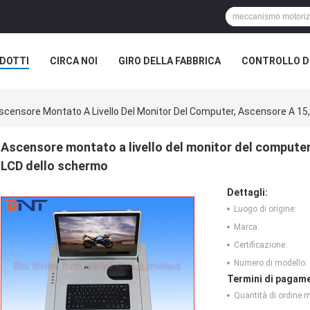
DOTTI
CIRCA NOI
GIRO DELLA FABBRICA
CONTROLLO DI
ELL'AUDITORIUM
scensore Montato A Livello Del Monitor Del Computer, Ascensore A 15,6
Ascensore montato a livello del monitor del computer, 
LCD dello schermo
Dettagli:
Luogo di origine:
Marca:
Certificazione:
Numero di modello:
Termini di pagame
Quantità di ordine 