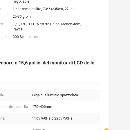
negotiable
i:
1 cartone stabilito, 73*64*35cm, 27kgs
25-30 giorni
to:
T/T, L/C, T/T, Western Union, MoneyGram,
Paypal
azione:
300 Set al mese
sore a 15,6 pollici del monitor di LCD dello
ale:
Lega di alluminio spazzolata
ione del pannello:
470*400mm
ne:
110V/60Hz o 220V/50Hz