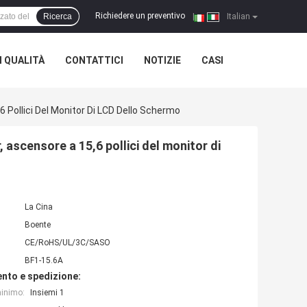
Richiedere un preventivo
Ricerca
|
Italian
 QUALITÀ
CONTATTICI
NOTIZIE
CASI
 Pollici Del Monitor Di LCD Dello Schermo
ascensore a 15,6 pollici del monitor di
La Cina
Boente
CE/RoHS/UL/3C/SASO
BF1-15.6A
nto e spedizione:
minimo:
Insiemi 1