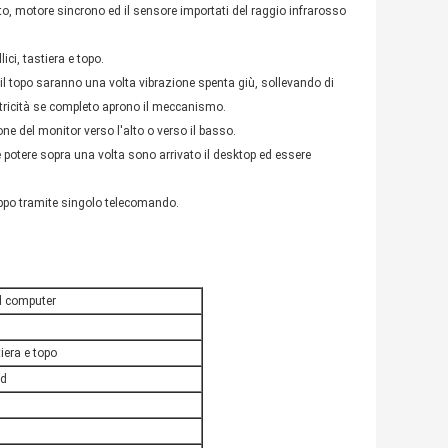
cuito, motore sincrono ed il sensore importati del raggio infrarosso
ci, tastiera e topo.
ed il topo saranno una volta vibrazione spenta giù, sollevando di
ttricità se completo aprono il meccanismo.
ione del monitor verso l'alto o verso il basso.
re potere sopra una volta sono arrivato il desktop ed essere
ruppo tramite singolo telecomando.
l computer
tiera e topo
ed