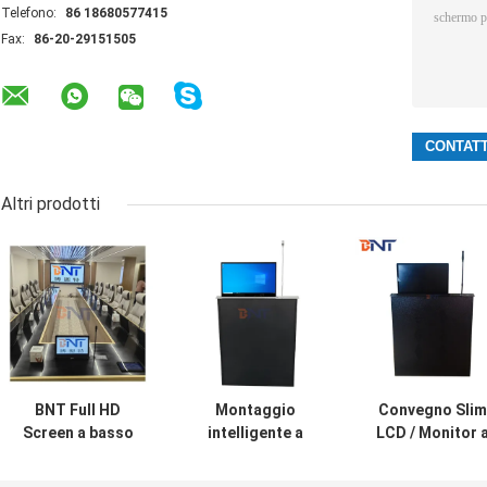
Telefono:
86 18680577415
Fax:
86-20-29151505
Altri prodotti
BNT Full HD
Montaggio
Convegno Slim
Screen a basso
intelligente a
LCD / Monitor 
prezzo Motorized
scarico schermo
LED con
Retractable
retrattile monitor
ascensore