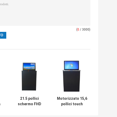
(
0
/ 3000)
21.5 pollici
Motorizzato 15,6
a
schermo FHD
pollici touch
elettrico LCD
screen LCD
monitor
Monitor Lift per