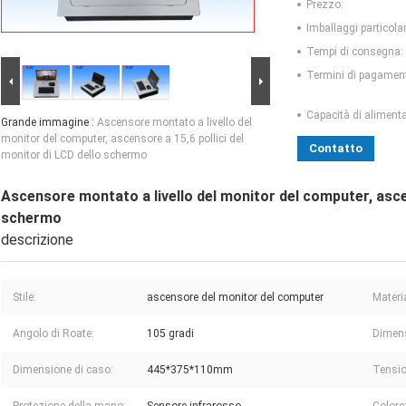
Prezzo:
Imballaggi particolar
Tempi di consegna:
Termini di pagamen
Capacità di aliment
Grande immagine :
Ascensore montato a livello del
monitor del computer, ascensore a 15,6 pollici del
Contatto
monitor di LCD dello schermo
Ascensore montato a livello del monitor del computer, ascen
schermo
descrizione
Stile:
ascensore del monitor del computer
Materi
Angolo di Roate:
105 gradi
Dimens
Dimensione di caso:
445*375*110mm
Tensio