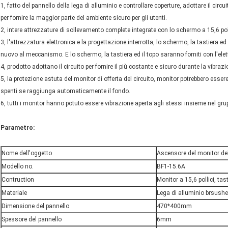
1, fatto del pannello della lega di alluminio e controllare coperture, adottare il cir
per fornire la maggior parte del ambiente sicuro per gli utenti.
2, intere attrezzature di sollevamento complete integrate con lo schermo a 15,6 polli
3, l'attrezzatura elettronica e la progettazione interrotta, lo schermo, la tastiera 
nuovo al meccanismo. E lo schermo, la tastiera ed il topo saranno forniti con l'ele
4, prodotto adottano il circuito per fornire il più costante e sicuro durante la vibraz
5, la protezione astuta del monitor di offerta del circuito, monitor potrebbero esse
spenti se raggiunga automaticamente il fondo.
6, tutti i monitor hanno potuto essere vibrazione aperta agli stessi insieme nel g
Parametro:
Nome dell'oggetto
Ascensore del monitor de
Modello no.
BF1-15.6A
Contruction
Monitor a 15,6 pollici, tas
Materiale
Lega di alluminio brsush
Dimensione del pannello
470*400mm
Spessore del pannello
6mm