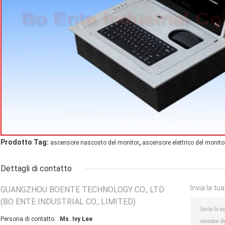
,
Prodotto Tag:
ascensore nascosto del monitor
ascensore elettrico del monito
Dettagli di contatto
Invia la tu
GUANGZHOU BOENTE TECHNOLOGY CO., LTD
(BO ENTE INDUSTRIAL CO., LIMITED)
Persona di contatto:
Ms. Ivy Lee