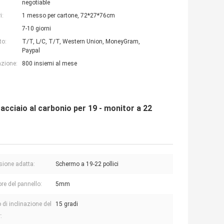
negotiable
i:
1 messo per cartone, 72*27*76cm
7-10 giorni
to:
T/T, L/C, T/T, Western Union, MoneyGram,
Paypal
azione:
800 insiemi al mese
cciaio al carbonio per 19 - monitor a 22
ione adatta:
Schermo a 19-22 pollici
re del pannello:
5mm
 di inclinazione del
15 gradi
: