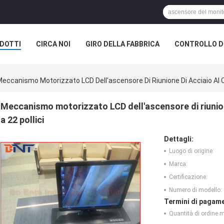
DOTTI
CIRCA NOI
GIRO DELLA FABBRICA
CONTROLLO DI
ELL'AUDITORIUM
eccanismo Motorizzato LCD Dell'ascensore Di Riunione Di Acciaio Al Ca
Meccanismo motorizzato LCD dell'ascensore di riunione
a 22 pollici
Dettagli:
Luogo di origine:
Marca:
Certificazione:
Numero di modello:
Termini di pagame
Quantità di ordine 