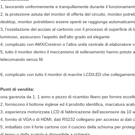
1, lavorando uniformemente e tranquillamente durante il funzionamen
2, la protezione astuta del monitor di offerta del circuito, monitor potr
desktop, monitor potrebbero essere spenti se raggiunga automaticamen
3, l'ossidazione del acciaio al carbonio con il processo di superficie di 
luminoso, assicurano l'aspetto dell'alto grado ed elegante
4, complicato con AMX/Crestron o l'altra unità centrale di elaboratore 
5, tutto il monitor dentro il meccanismo di sollevamento hanno potuto 
telecomando senza fili
6, complicato con tutto il monitor di marche LCD/LED che collegamento 
Punti di vendita:
una garanzia da 1, 1 anno e pezzo di ricambio libero per fornire eccell
2, forniscono il bottone inglese ed il prodotto identifica, marcatura arab
3, esperienza motorizzata LCD di fabbricazione dell'ascensore da 1
4, fornito di VGA o di HDMI, dati RS232 collegano per accesso ai dati 
5, imballato con il forte cartone con il cuscino della schiuma per proteg
di legno o della scatola è disponibile a richiesta.