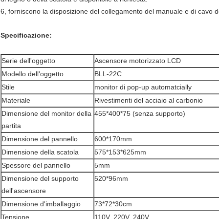
6, forniscono la disposizione del collegamento del manuale e di cavo de
Specificazione:
Serie dell'oggetto
Ascensore motorizzato LCD
Modello dell'oggetto
BLL-22C
Stile
monitor di pop-up automatcially
Materiale
Rivestimenti del acciaio al carbonio
Dimensione del monitor della
455*400*75 (senza supporto)
partita
Dimensione del pannello
600*170mm
Dimensione della scatola
575*153*625mm
Spessore del pannello
5mm
Dimensione del supporto
520*96mm
dell'ascensore
Dimensione d'imballaggio
73*72*30cm
Tensione
110V, 220V, 240V