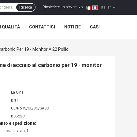
Richiedere un preventivo
Ricerca
|
Italian
 QUALITÀ
CONTATTICI
NOTIZIE
CASI
rbonio Per 19 - Monitor A 22 Pollici
 di acciaio al carbonio per 19 - monitor
La Cina
BNT
CE/RoHS/UL/3C/SASO
BLL-22C
nto e spedizione:
minimo:
Insiemi 1