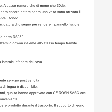
to. A basso rumore che di meno che 30db.
ebbero essere potere sopra una volta sono arrivato il
te il fondo.
lucidatura di disegno per rendere il pannello liscio e
via porto RS232.
alzarsi o dowon insieme allo stesso tempo tramite
laterale inferiore del cavo
ente servizio post vendita
a di lingua è disponibile.
0 anni, qualità hanno approvato con CE ROSH SASO ccc
conveniente.
gere prodotto durante il trasporto. Il supporto di legno