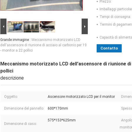
Prezzo:
Imballaggi particolar
Tempi di consegna:
Termini di pagamen
Capacità di aliment
Grande immagine :
Meccanismo motorizzato LCD
dell'ascensore di riunione di acciaio al carbonio per 19
Contatto
- monitor a 22 pollici
Meccanismo motorizzato LCD dell'ascensore di riunione di a
pollici
descrizione
Oggetto:
Ascensore motorizzato LCD per il monitor
Dimens
Dimensione del pannello:
600*170mm
Spesso
575*153*625mm
Angolo
Dimensione di caso:
monitor