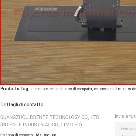
,
Prodotto Tag:
ascensore dello schermo di computer
ascensore del monitor dell'
Dettagli di contatto
Invia la tu
GUANGZHOU BOENTE TECHNOLOGY CO., LTD
(BO ENTE INDUSTRIAL CO., LIMITED)
Persona di contatto:
Ms. Ivy Lee