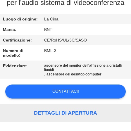
CONTROLLO
per l'audio sistema di videoconferenza
DI
Luogo di origine:
La Cina
QUALITÀ
Marca:
BNT
CONTATTICI
Certificazione:
CE/RoHS/UL/3C/SASO
Numero di
BML-3
modello:
NOTIZIE
Evidenziare:
ascensore del monitor dell'affissione a cristalli
liquidi
,
CASI
ascensore del desktop computer
CONTATTACI!
CONFERENCE
ROOM
SOLUTION
DETTAGLI DI APERTURA