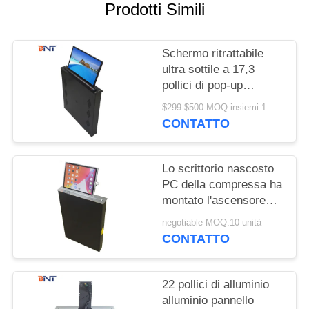
MAPPA
Prodotti Simili
DEL
SITO
Schermo ritrattabile
ultra sottile a 17,3
pollici di pop-up
PRIVACY
dell'ascensore del
$299-$500 MOQ:insiemi 1
POLICY
monitor per il sistema
CONTATTO
di conferenza
Lo scrittorio nascosto
PC della compressa ha
montato l'ascensore
motorizzato del monitor
negotiable MOQ:10 unità
dell'affissione a cristalli
CONTATTO
liquidi
22 pollici di alluminio
alluminio pannello