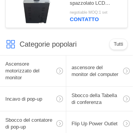
spazzolato LCD
ascensore motorizzato
negotiable MOQ:1 set
con RS232 central
CONTATTO
control sliver
Categorie popolari
Tutti
Ascensore
ascensore del
motorizzato del
monitor del computer
monitor
Sbocco della Tabella
Incavo di pop-up
di conferenza
Sbocco del contatore
Flip Up Power Outlet
di pop-up