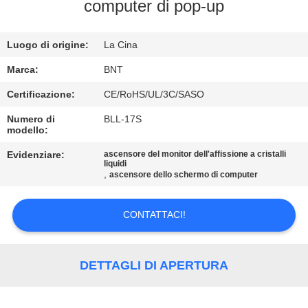
CONTROLLO
computer di pop-up
DI
Luogo di origine:
La Cina
QUALITÀ
Marca:
BNT
CONTATTICI
Certificazione:
CE/RoHS/UL/3C/SASO
Numero di
BLL-17S
modello:
NOTIZIE
Evidenziare:
ascensore del monitor dell'affissione a cristalli
liquidi
,
CASI
ascensore dello schermo di computer
CONTATTACI!
CONFERENCE
ROOM
SOLUTION
DETTAGLI DI APERTURA