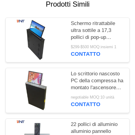
MAPPA
Prodotti Simili
DEL
SITO
Schermo ritrattabile
ultra sottile a 17,3
pollici di pop-up
PRIVACY
dell'ascensore del
$299-$500 MOQ:insiemi 1
POLICY
monitor per il sistema
CONTATTO
di conferenza
Lo scrittorio nascosto
PC della compressa ha
montato l'ascensore
motorizzato del monitor
negotiable MOQ:10 unità
dell'affissione a cristalli
CONTATTO
liquidi
22 pollici di alluminio
alluminio pannello