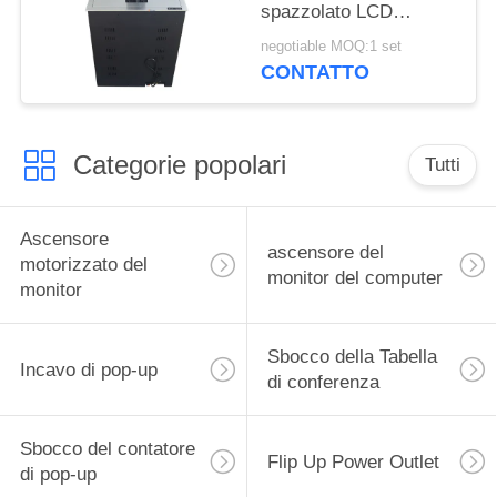
spazzolato LCD
ascensore motorizzato
negotiable MOQ:1 set
con RS232 central
CONTATTO
control sliver
Categorie popolari
Tutti
Ascensore
ascensore del
motorizzato del
monitor del computer
monitor
Sbocco della Tabella
Incavo di pop-up
di conferenza
Sbocco del contatore
Flip Up Power Outlet
di pop-up