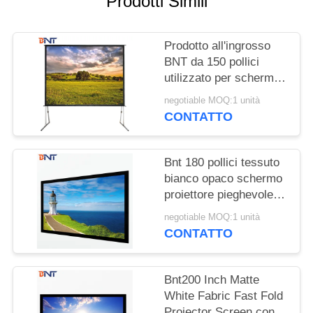
Prodotti Simili
MAPPA
DEL
Prodotto all'ingrosso
SITO
BNT da 150 pollici
utilizzato per schermi
PRIVACY
di proiettori rapidi da
negotiable MOQ:1 unità
ripiegare all'aperto:3
POLICY
CONTATTO
Bnt 180 pollici tessuto
bianco opaco schermo
proiettore pieghevole
veloce con quadrato
negotiable MOQ:1 unità
alluminio metallo
CONTATTO
pieghevole telaio
Bnt200 Inch Matte
White Fabric Fast Fold
Projector Screen con