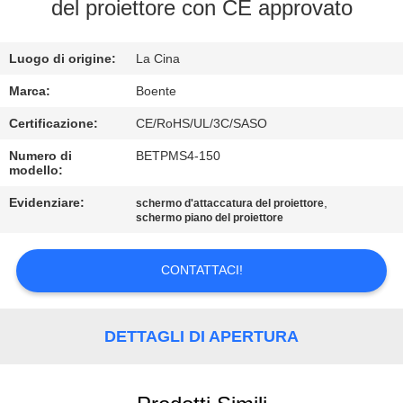
CONTROLLO
del proiettore con CE approvato
DI
Luogo di origine:
La Cina
QUALITÀ
Marca:
Boente
CONTATTICI
Certificazione:
CE/RoHS/UL/3C/SASO
Numero di
BETPMS4-150
modello:
NOTIZIE
Evidenziare:
,
schermo d'attaccatura del proiettore
schermo piano del proiettore
CASI
CONTATTACI!
CONFERENCE
ROOM
DETTAGLI DI APERTURA
SOLUTION