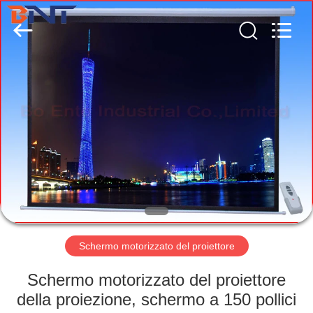
(Bo
Ente
Industrial
Co.,
Limited).
All
Rights
Reserved.
CASA
Developed
by
ECER
PRODOTTI
CIRCA
NOI
GIRO
DELLA
Schermo motorizzato del proiettore
FABBRICA
Schermo motorizzato del proiettore
della proiezione, schermo a 150 pollici