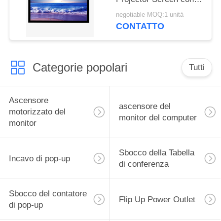
telaio pieghevole
negotiable MOQ:1 unità
quadrato in alluminio
CONTATTO
metallico
Categorie popolari
Tutti
Ascensore
ascensore del
motorizzato del
monitor del computer
monitor
Sbocco della Tabella
Incavo di pop-up
di conferenza
Sbocco del contatore
Flip Up Power Outlet
di pop-up