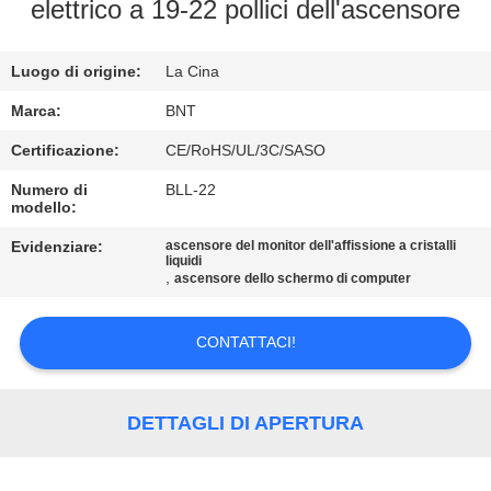
CONTROLLO
elettrico a 19-22 pollici dell'ascensore
DI
Luogo di origine:
La Cina
QUALITÀ
Marca:
BNT
CONTATTICI
Certificazione:
CE/RoHS/UL/3C/SASO
Numero di
BLL-22
modello:
NOTIZIE
Evidenziare:
ascensore del monitor dell'affissione a cristalli
liquidi
,
CASI
ascensore dello schermo di computer
CONTATTACI!
CONFERENCE
ROOM
SOLUTION
DETTAGLI DI APERTURA