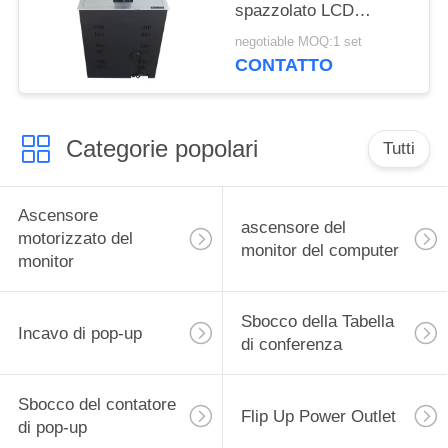
spazzolato LCD
ascensore motorizzato
negotiable MOQ:1 set
con RS232 central
CONTATTO
control sliver
Categorie popolari
Tutti
Ascensore
ascensore del
motorizzato del
monitor del computer
monitor
Sbocco della Tabella
Incavo di pop-up
di conferenza
Sbocco del contatore
Flip Up Power Outlet
di pop-up