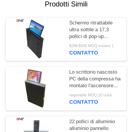
MAPPA
Prodotti Simili
DEL
SITO
Schermo ritrattabile
ultra sottile a 17,3
pollici di pop-up
PRIVACY
dell'ascensore del
$299-$500 MOQ:insiemi 1
POLICY
monitor per il sistema
CONTATTO
di conferenza
Lo scrittorio nascosto
PC della compressa ha
montato l'ascensore
motorizzato del monitor
negotiable MOQ:10 unità
dell'affissione a cristalli
CONTATTO
liquidi
22 pollici di alluminio
alluminio pannello