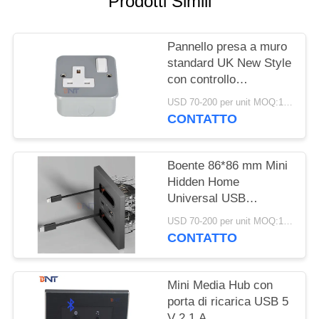
Prodotti Simili
MAPPA
DEL
Pannello presa a muro
SITO
standard UK New Style
con controllo
PRIVACY
interruttore On/Off
USD 70-200 per unit MOQ:1 unità
POLICY
CONTATTO
Boente 86*86 mm Mini
Hidden Home
Universal USB
Comfiguration Electric
USD 70-200 per unit MOQ:1 UNITA
Wall Power Socket with
CONTATTO
Lightning & Type-C
Cable
Mini Media Hub con
porta di ricarica USB 5
V 2.1 A