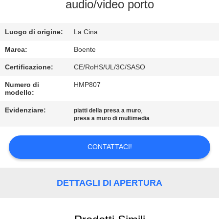
CONTROLLO
audio/video porto
DI
Luogo di origine:
La Cina
QUALITÀ
Marca:
Boente
CONTATTICI
Certificazione:
CE/RoHS/UL/3C/SASO
Numero di
HMP807
modello:
NOTIZIE
Evidenziare:
,
piatti della presa a muro
presa a muro di multimedia
CASI
CONTATTACI!
CONFERENCE
ROOM
DETTAGLI DI APERTURA
SOLUTION