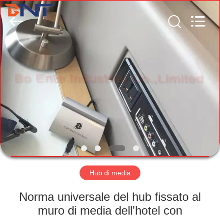
Ltd
(Bo
Ente
Industrial
Co.,
Limited).
All
Rights
CASA
Reserved.
Developed
by
ECER
PRODOTTI
CIRCA
NOI
GIRO
DELLA
Hub di media
FABBRICA
Norma universale del hub fissato al
muro di media dell'hotel con