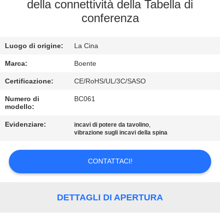
CONTROLLO
della connettività della Tabella di
conferenza
DI
QUALITÀ
Luogo di origine:
La Cina
CONTATTICI
Marca:
Boente
Certificazione:
CE/RoHS/UL/3C/SASO
NOTIZIE
Numero di
BC061
modello:
Evidenziare:
,
CASI
incavi di potere da tavolino
vibrazione sugli incavi della spina
CONFERENCE
CONTATTACI!
ROOM
SOLUTION
DETTAGLI DI APERTURA