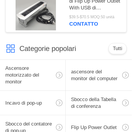
di Flip Up Power Outlet
With USB di
multimedia
$39.5-$70.5 MOQ:50 unità
CONTATTO
Categorie popolari
Tutti
Ascensore
ascensore del
motorizzato del
monitor del computer
monitor
Sbocco della Tabella
Incavo di pop-up
di conferenza
Sbocco del contatore
Flip Up Power Outlet
di pop-up