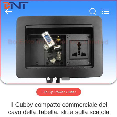
Ltd
(Bo
Ente
Industrial
Co.,
Limited).
All
Rights
CASA
Reserved.
Developed
by
ECER
PRODOTTI
CIRCA
NOI
GIRO
DELLA
Flip Up Power Outlet
FABBRICA
Il Cubby compatto commerciale del
cavo della Tabella, slitta sulla scatola