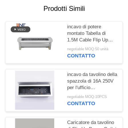
MAPPA
Prodotti Simili
DEL
SITO
incavo di potere
montato Tabella di
PRIVACY
1.5M Cable Flip Up
POLICY
Power Outlet Motorized
negotiable MOQ:50 unità
CONTATTO
incavo da tavolino della
spazzola di 16A 250V
per l'ufficio
commerciale
negotiable MOQ:10PCS
CONTATTO
Caricatore da tavolino