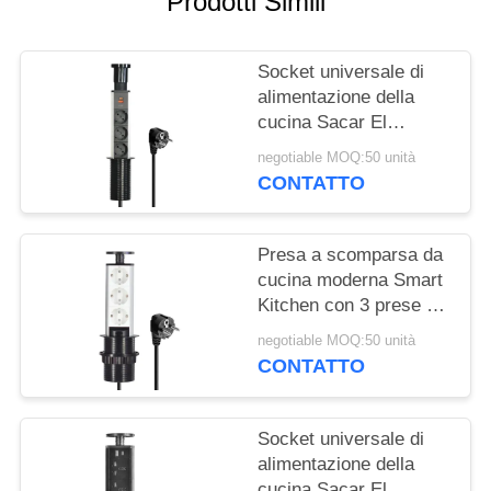
Prodotti Simili
MAPPA
DEL
Socket universale di
SITO
alimentazione della
cucina Sacar El
PRIVACY
Enchufe De La Cocina
negotiable MOQ:50 unità
Tavolo nascosto socket
POLICY
CONTATTO
di cucina pop-up per
cucina intelligente
moderna
Presa a scomparsa da
cucina moderna Smart
Kitchen con 3 prese di
corrente EU, corrente
negotiable MOQ:50 unità
nominale 16A, IP44
CONTATTO
Socket universale di
alimentazione della
cucina Sacar El