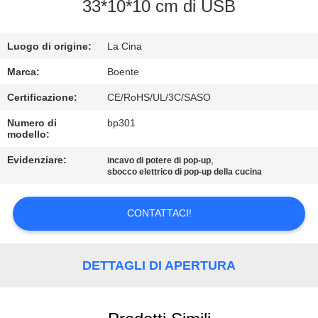
CONTROLLO
33*10*10 cm di USB
DI
Luogo di origine:
La Cina
QUALITÀ
Marca:
Boente
CONTATTICI
Certificazione:
CE/RoHS/UL/3C/SASO
Numero di
bp301
modello:
NOTIZIE
Evidenziare:
,
incavo di potere di pop-up
sbocco elettrico di pop-up della cucina
CASI
CONTATTACI!
CONFERENCE
ROOM
DETTAGLI DI APERTURA
SOLUTION