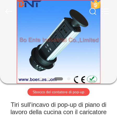
Co.,
Ltd
(Bo
Ente
Industrial
Co.,
Limited).
All
CASA
Rights
Reserved.
Developed
by
ECER
PRODOTTI
CIRCA
NOI
GIRO
DELLA
Sbocco del contatore di pop-up
FABBRICA
Tiri sull'incavo di pop-up di piano di
lavoro della cucina con il caricatore