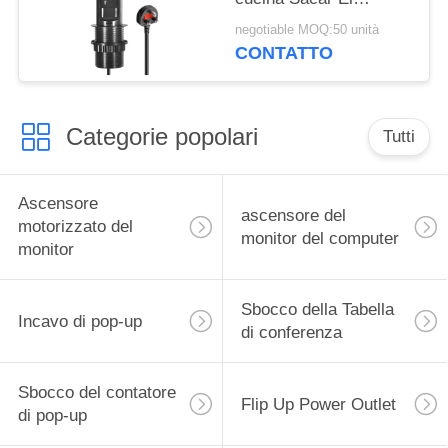
Enchufe De La Cocina
negotiable MOQ:50 unità
Tavolo nascosto socket
CONTATTO
di cucina pop-up per
cucina intelligente
moderna
Categorie popolari
Tutti
Ascensore
ascensore del
motorizzato del
monitor del computer
monitor
Sbocco della Tabella
Incavo di pop-up
di conferenza
Sbocco del contatore
Flip Up Power Outlet
di pop-up