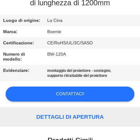
CONTROLLO
di lunghezza di 1200mm
DI
Luogo di origine:
La Cina
QUALITÀ
Marca:
Boente
CONTATTICI
Certificazione:
CE/RoHS/UL/3C/SASO
Numero di
BW-120A
modello:
NOTIZIE
Evidenziare:
,
montaggio del proiettore - sostegno
supporto ritrattabile del proiettore
CASI
CONTATTACI!
CONFERENCE
ROOM
DETTAGLI DI APERTURA
SOLUTION