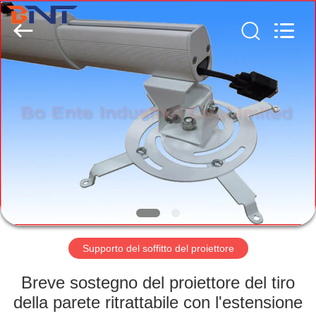
Ltd
(Bo
Ente
Industrial
Co.,
Limited).
All
Rights
CASA
Reserved.
Developed
by
ECER
PRODOTTI
CIRCA
NOI
GIRO
DELLA
Supporto del soffitto del proiettore
FABBRICA
Breve sostegno del proiettore del tiro
della parete ritrattabile con l'estensione