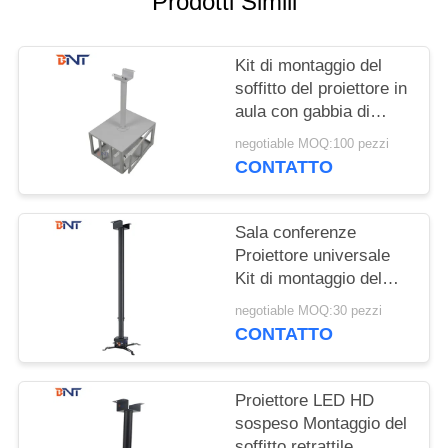
Prodotti Simili
MAPPA
DEL
Kit di montaggio del
SITO
soffitto del proiettore in
aula con gabbia di
PRIVACY
sicurezza del proiettore
negotiable MOQ:100 pezzi
POLICY
CONTATTO
Sala conferenze
Proiettore universale
Kit di montaggio del
soffitto Forma di tubo
negotiable MOQ:30 pezzi
rotondo
CONTATTO
Proiettore LED HD
sospeso Montaggio del
soffitto retrattile