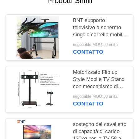
Prodotti Simili
MAPPA
DEL
BNT supporto
SITO
televisivo a schermo
singolo carrello mobile
PRIVACY
disponibile installare
negotiable MOQ:50 unità
dispositivo terminale
POLICY
CONTATTO
utilizzato in
videoconferenza
Motorizzato Flip up
Style Mobile TV Stand
con meccanismo di
sollevamento Fornitura
negotiable MOQ:50 unità
per schermo TV 46-75"
CONTATTO
sollevamento e
giramento elettrico
sostegno del cavalletto
di capacità di carico
130kg per la TV 58 a