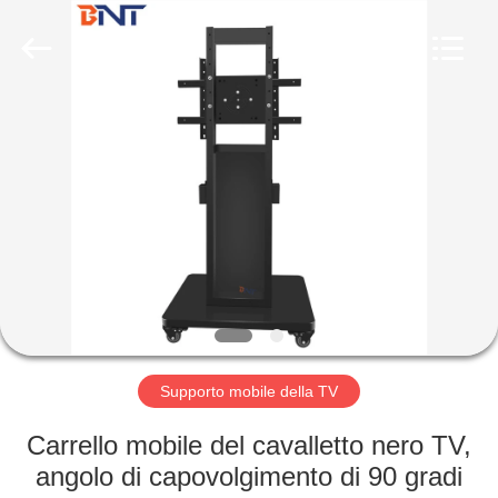
Ltd
(Bo
Ente
Industrial
Co.,
Limited).
All
Rights
CASA
Reserved.
Developed
by
ECER
PRODOTTI
CIRCA
NOI
GIRO
DELLA
Supporto mobile della TV
FABBRICA
Carrello mobile del cavalletto nero TV,
angolo di capovolgimento di 90 gradi