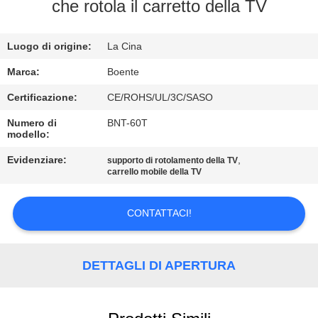
CONTROLLO
che rotola il carretto della TV
DI
Luogo di origine:
La Cina
QUALITÀ
Marca:
Boente
CONTATTICI
Certificazione:
CE/ROHS/UL/3C/SASO
Numero di
BNT-60T
modello:
NOTIZIE
Evidenziare:
,
supporto di rotolamento della TV
carrello mobile della TV
CASI
CONTATTACI!
CONFERENCE
ROOM
DETTAGLI DI APERTURA
SOLUTION