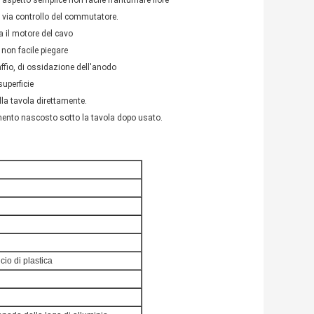
 aspetto semplice non facile frantumare fiore
 via controllo del commutatore.
ra il motore del cavo
 non facile piegare
affio, di ossidazione dell'anodo
superficie
lla tavola direttamente.
amento nascosto sotto la tavola dopo usato.
cio di plastica