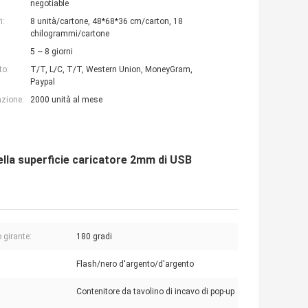
negotiable
i:
8 unità/cartone, 48*68*36 cm/carton, 18
chilogrammi/cartone
5 ~ 8 giorni
to:
T/T, L/C, T/T, Western Union, MoneyGram,
Paypal
azione:
2000 unità al mese
ella superficie caricatore 2mm di USB
 girante:
180 gradi
:
Flash/nero d'argento/d'argento
Contenitore da tavolino di incavo di pop-up