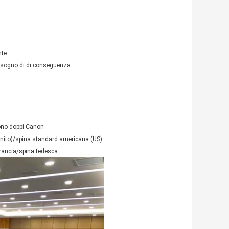
nte
bisogno di di conseguenza
fono doppi Canon
Unito)/spina standard americana (US)
Francia/spina tedesca