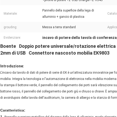
+phone di potere +2*USB Charger+2*RJ45
Pannello della superficie della lega di
Materiale:
Catalo
alluminio + gancio di plastica
grouding:
Messa a terra standard
Applic
incavo di potere della tavola di conferenza
Evidenziare:
Boente Doppio potere universale/rotazione elettrica d
2mm di USB Connettore nascosto mobilia EK9803
Introduzione:
L'incavo da tavolo di dati di potere di serie di EK è un'attrezzatura innovatrice per f
mobilia. Integra la tecnologia e l'automazione di elettronica nella mobilia moder
la stampa il bottone verde, il pannello del collegamento dei porti sarà vibrazione 
bottone rosso, il pannello del collegamento dei porti giù e chiuso a chiave. È ampiame
di avoirdupois della tavola dell'auditorium, la camera di albergo e la stanza di fo
Caratteristica:
1.