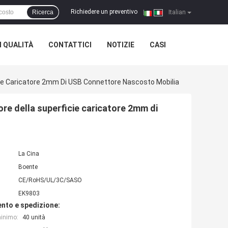
Richiedere un preventivo
Ricerca
|
Italian
 QUALITÀ
CONTATTICI
NOTIZIE
CASI
cie Caricatore 2mm Di USB Connettore Nascosto Mobilia
ore della superficie caricatore 2mm di
La Cina
Boente
CE/RoHS/UL/3C/SASO
EK9803
nto e spedizione:
minimo:
40 unità