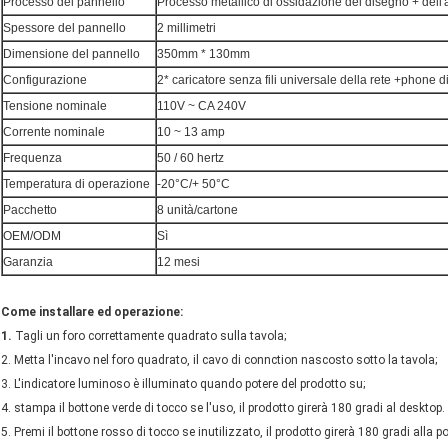
Processo del pannello
Processo metallico di ossidazione del disegno + dell'
Spessore del pannello
2 millimetri
Dimensione del pannello
350mm * 130mm
Configurazione
2* caricatore senza fili universale della rete +phon
Tensione nominale
110V ~ CA 240V
Corrente nominale
10 ~ 13 amp
Frequenza
50 / 60 hertz
Temperatura di operazione
-20°C/+ 50°C
Pacchetto
8 unità/cartone
OEM/ODM
Sì
Garanzia
12 mesi
Come installare ed operazione:
1.
Tagli un foro correttamente quadrato sulla tavola;
2. Metta l'incavo nel foro quadrato, il cavo di connction nascosto sotto la tavola;
3. L'indicatore luminoso è illuminato quando potere del prodotto su;
4. stampa il bottone verde di tocco se l'uso, il prodotto girerà 180 gradi al desktop.
5. Premi il bottone rosso di tocco se inutilizzato, il prodotto girerà 180 gradi alla