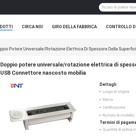
DOTTI
CIRCA NOI
GIRO DELLA FABBRICA
CONTROLLO DI
ELL'AUDITORIUM
ppio Potere Universale/rotazione Elettrica Di Spessore Della Superfi
Doppio potere universale/rotazione elettrica di spess
USB Connettore nascosto mobilia
Dettagli:
Luogo di origine:
Marca:
Certificazione:
Numero di modello:
Termini di pagame
Quantità di ordine 