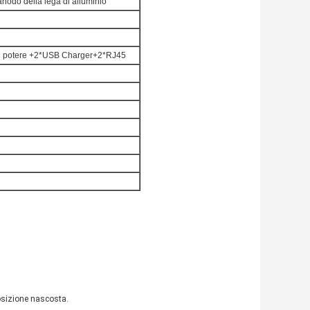
anodo della lega di alluminio
e di potere +2*USB Charger+2*RJ45
 posizione nascosta.