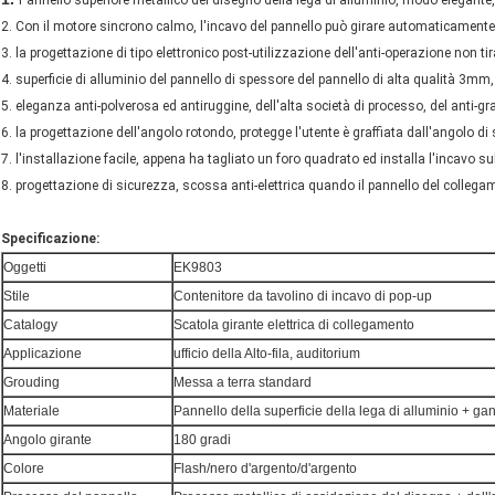
Pannello superiore metallico del disegno della lega di alluminio, modo elegante,
2. Con il motore sincrono calmo, l'incavo del pannello può girare automaticamente
3. la progettazione di tipo elettronico post-utilizzazione dell'anti-operazione non ti
4. superficie di alluminio del pannello di spessore del pannello di alta qualità 3mm,
5. eleganza anti-polverosa ed antiruggine, dell'alta società di processo, del anti-gr
6. la progettazione dell'angolo rotondo, protegge l'utente è graffiata dall'angolo di 
7. l'installazione facile, appena ha tagliato un foro quadrato ed installa l'incavo su
8. progettazione di sicurezza, scossa anti-elettrica quando il pannello del colleg
Specificazione:
Oggetti
EK9803
Stile
Contenitore da tavolino di incavo di pop-up
Catalogy
Scatola girante elettrica di collegamento
Applicazione
ufficio della Alto-fila, auditorium
Grouding
Messa a terra standard
Materiale
Pannello della superficie della lega di alluminio + gan
Angolo girante
180 gradi
Colore
Flash/nero d'argento/d'argento