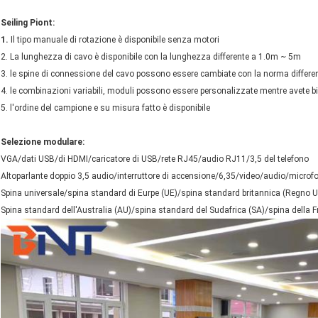
Seiling Piont:
1.
Il tipo manuale di rotazione è disponibile senza motori
2. La lunghezza di cavo è disponibile con la lunghezza differente a 1.0m ~ 5m
3. le spine di connessione del cavo possono essere cambiate con la norma differe
4. le combinazioni variabili, moduli possono essere personalizzate mentre avete 
5. l'ordine del campione e su misura fatto è disponibile
Selezione modulare:
VGA/dati USB/di HDMI/caricatore di USB/rete RJ45/audio RJ11/3,5 del telefono
Altoparlante doppio 3,5 audio/interruttore di accensione/6,35/video/audio/micro
Spina universale/spina standard di Eurpe (UE)/spina standard britannica (Regno 
Spina standard dell'Australia (AU)/spina standard del Sudafrica (SA)/spina della 