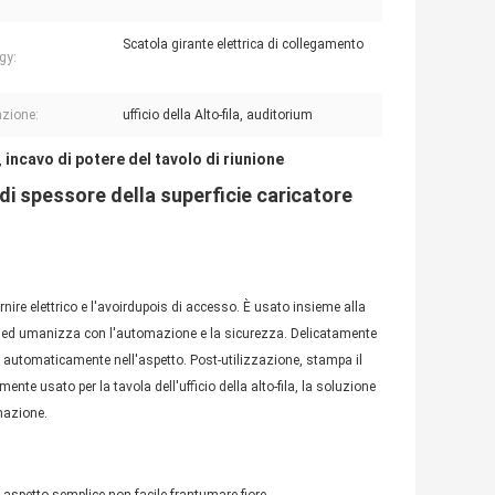
Scatola girante elettrica di collegamento
gy:
azione:
ufficio della Alto-fila, auditorium
incavo di potere del tavolo di riunione
,
i spessore della superficie caricatore
ornire elettrico e l'avoirdupois di accesso. È usato insieme alla
na ed umanizza con l'automazione e la sicurezza. Delicatamente
su automaticamente nell'aspetto. Post-utilizzazione, stampa il
nte usato per la tavola dell'ufficio della alto-fila, la soluzione
rmazione.