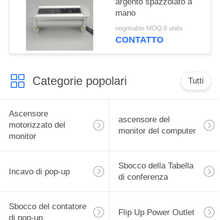
argento spazzolato a
mano
negotiable MOQ:8 units
CONTATTO
Categorie popolari
Tutti
Ascensore
ascensore del
motorizzato del
monitor del computer
monitor
Sbocco della Tabella
Incavo di pop-up
di conferenza
Sbocco del contatore
Flip Up Power Outlet
di pop-up