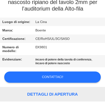
CONTROLLO
nascosto ripiano del tavolo 2mm per
l'auditorium della Alto-fila
DI
QUALITÀ
Luogo di origine:
La Cina
CONTATTICI
Marca:
Boente
Certificazione:
CE/RoHS/UL/3C/SASO
NOTIZIE
Numero di
EK9801
modello:
Evidenziare:
,
CASI
incavo di potere della tavola di conferenza
incavo di potere nascosto
CONFERENCE
CONTATTACI!
ROOM
SOLUTION
DETTAGLI DI APERTURA