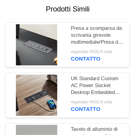
MAPPA
Prodotti Simili
DEL
SITO
Presa a scomparsa da
scrivania girevole
PRIVACY
multimediale/Presa di
POLICY
corrente a scomparsa
negotiable MOQ:8 unità
da tavolo/Presa da
CONTATTO
pannello per tavolo
conferenze
UK Standard Custom
AC Power Socket
Desktop Embedded
Electric Flip Socket
negotiable MOQ:8 unità
con 2 prese di corrente
CONTATTO
1 USB & 1 Type C & 1
caricabatterie wireless
Tavolo di alluminio di