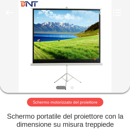
(Bo
Ente
Industrial
Co.,
Limited).
All
Rights
Reserved.
CASA
Developed
by
ECER
PRODOTTI
CIRCA
NOI
GIRO
DELLA
Schermo motorizzato del proiettore
FABBRICA
Schermo portatile del proiettore con la
dimensione su misura treppiede