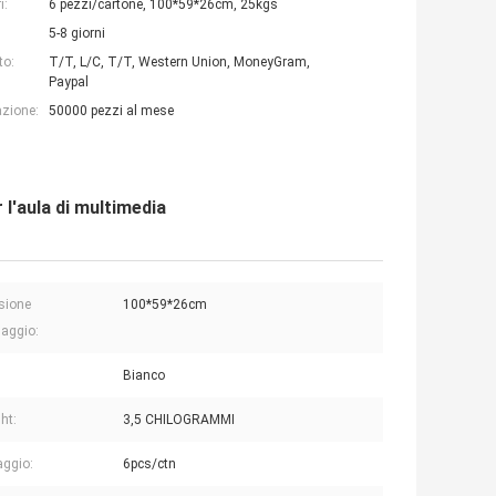
i:
6 pezzi/cartone, 100*59*26cm, 25kgs
5-8 giorni
to:
T/T, L/C, T/T, Western Union, MoneyGram,
Paypal
azione:
50000 pezzi al mese
 l'aula di multimedia
sione
100*59*26cm
laggio:
:
Bianco
ht:
3,5 CHILOGRAMMI
aggio:
6pcs/ctn