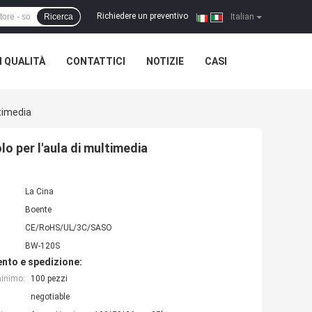
Richiedere un preventivo
Ricerca
|
Italian
 QUALITÀ
CONTATTICI
NOTIZIE
CASI
ltimedia
lo per l'aula di multimedia
La Cina
Boente
CE/RoHS/UL/3C/SASO
BW-120S
nto e spedizione:
minimo:
100 pezzi
negotiable