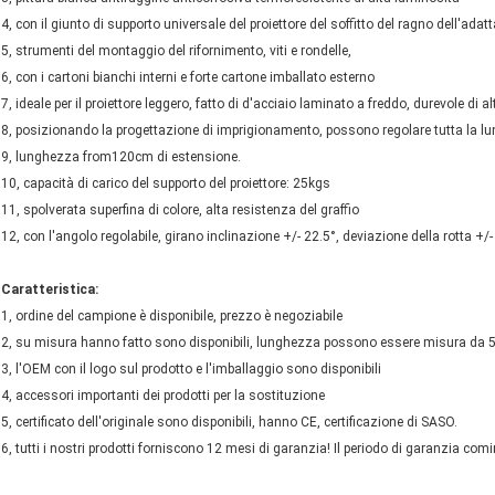
4, con il giunto di supporto universale del proiettore del soffitto del ragno dell'adatt
5, strumenti del montaggio del rifornimento, viti e rondelle,
6, con i cartoni bianchi interni e forte cartone imballato esterno
7, ideale per il proiettore leggero, fatto di d'acciaio laminato a freddo, durevole di al
8, posizionando la progettazione di imprigionamento, possono regolare tutta la l
9, lunghezza from120cm di estensione.
10, capacità di carico del supporto del proiettore: 25kgs
11, spolverata superfina di colore, alta resistenza del graffio
12, con l'angolo regolabile, girano inclinazione +/- 22.5°, deviazione della rotta +/-
Caratteristica:
1, ordine del campione è disponibile, prezzo è negoziabile
2, su misura hanno fatto sono disponibili, lunghezza possono essere misura da
3, l'OEM con il logo sul prodotto e l'imballaggio sono disponibili
4, accessori importanti dei prodotti per la sostituzione
5, certificato dell'originale sono disponibili, hanno CE, certificazione di SASO.
6, tutti i nostri prodotti forniscono 12 mesi di garanzia! Il periodo di garanzia comi