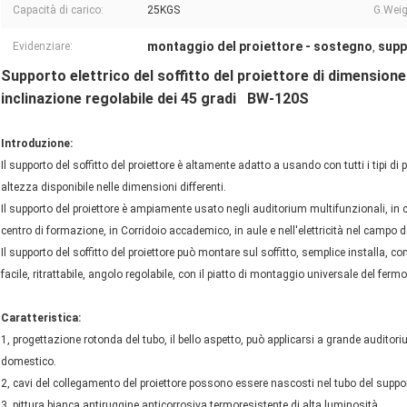
Capacità di carico:
25KGS
G.Weig
montaggio del proiettore - sostegno
supp
Evidenziare:
,
Supporto elettrico del soffitto del proiettore di dimension
inclinazione regolabile dei 45 gradi BW-120S
Introduzione:
Il supporto del soffitto del proiettore è altamente adatto a usando con tutti i tipi d
altezza disponibile nelle dimensioni differenti.
Il supporto del proiettore è ampiamente usato negli auditorium multifunzionali, in c
centro di formazione, in Corridoio accademico, in aule e nell'elettricità nel campo de
Il supporto del soffitto del proiettore può montare sul soffitto, semplice installa, 
facile, ritrattabile, angolo regolabile, con il piatto di montaggio universale del ferm
Caratteristica:
1, progettazione rotonda del tubo, il bello aspetto, può applicarsi a grande auditoriu
domestico.
2, cavi del collegamento del proiettore possono essere nascosti nel tubo del suppo
3, pittura bianca antiruggine anticorrosiva termoresistente di alta luminosità