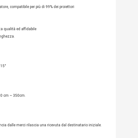
atore, compatibile per più di 99% dei proiettori
ta qualità ed affidabile
unghezza.
 15°
 50 cm ~ 350cm.
ncia dalle merci rilascia una ricevuta dal destinatario iniziale.