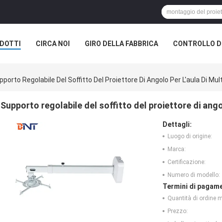
DOTTI
CIRCA NOI
GIRO DELLA FABBRICA
CONTROLLO DI
ELL'AUDITORIUM
pporto Regolabile Del Soffitto Del Proiettore Di Angolo Per L'aula Di Mu
Supporto regolabile del soffitto del proiettore di ango
Dettagli:
Luogo di origine:
Marca:
Certificazione:
Numero di modello:
Termini di pagame
Quantità di ordine 
Prezzo: