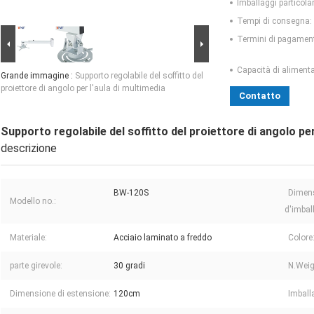
Imballaggi particolar
Tempi di consegna:
Termini di pagamen
Capacità di aliment
Grande immagine :
Supporto regolabile del soffitto del
proiettore di angolo per l'aula di multimedia
Contatto
Supporto regolabile del soffitto del proiettore di angolo per
descrizione
BW-120S
Dimen
Modello no.:
d'imbal
Materiale:
Acciaio laminato a freddo
Colore
parte girevole:
30 gradi
N.Weig
Dimensione di estensione:
120cm
Imball