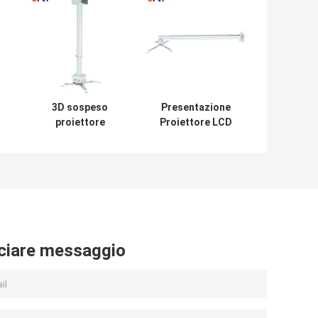
3D sospeso
Presentazione
proiettore
Proiettore LCD
soffitto supporto
Bianco Sopra
le
di montaggio per
Piano
grande sala
riunioni
ciare messaggio