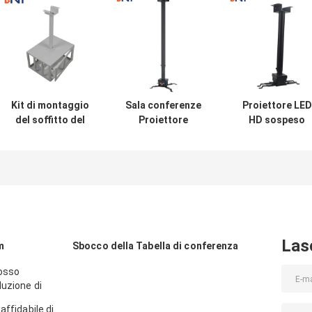
Kit di montaggio
Sala conferenze
Proiettore LED
del soffitto del
Proiettore
HD sospeso
proiettore in aula
universale Kit di
Montaggio del
con gabbia di
montaggio del
soffitto retratti
sicurezza del
soffitto Forma di
proiettore
tubo rotondo
Las
m
Sbocco della Tabella di conferenza
rosso
uzione di
affidabile di