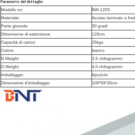
Parametro del dettaglio:
Modello no:
BW-120S
Materiale:
Acciaio laminato a fre
Parte girevole:
30 gradi
Dimensione di estensione:
120cm
Capacità di carico:
25kgs
Colore:
bianco
N.Weight:
3,5 chilogrammi
G.Weight:
4,0 chilogrammi
Imballaggio:
6pcs/ctn
Dimensione d'imballaggio:
100*59*26cm