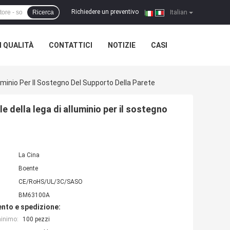
Richiedere un preventivo
Ricerca
|
Italian
 QUALITÀ
CONTATTICI
NOTIZIE
CASI
uminio Per Il Sostegno Del Supporto Della Parete
e della lega di alluminio per il sostegno
La Cina
Boente
CE/RoHS/UL/3C/SASO
BM63100A
nto e spedizione:
minimo:
100 pezzi