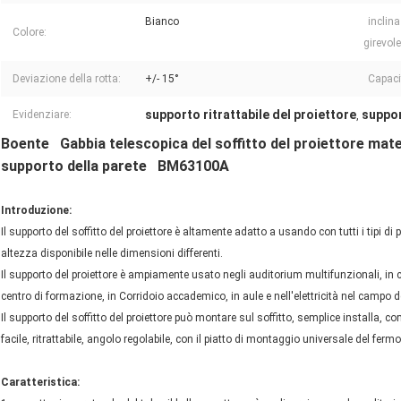
Bianco
inclina
Colore:
girevole
Deviazione della rotta:
+/- 15°
Capacit
supporto ritrattabile del proiettore
suppor
Evidenziare:
,
Boente Gabbia telescopica del soffitto del proiettore materi
supporto della parete BM63100A
Introduzione:
Il supporto del soffitto del proiettore è altamente adatto a usando con tutti i tipi d
altezza disponibile nelle dimensioni differenti.
Il supporto del proiettore è ampiamente usato negli auditorium multifunzionali, in c
centro di formazione, in Corridoio accademico, in aule e nell'elettricità nel campo de
Il supporto del soffitto del proiettore può montare sul soffitto, semplice installa, 
facile, ritrattabile, angolo regolabile, con il piatto di montaggio universale del ferm
Caratteristica: