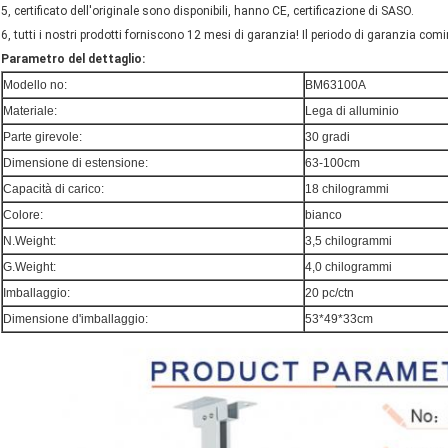
5, certificato dell'originale sono disponibili, hanno CE, certificazione di SASO.
6, tutti i nostri prodotti forniscono 12 mesi di garanzia! Il periodo di garanzia comi
Parametro del dettaglio:
Modello no:
BM63100A
Materiale:
Lega di alluminio
Parte girevole:
30 gradi
Dimensione di estensione:
63-100cm
Capacità di carico:
18 chilogrammi
Colore:
bianco
N.Weight:
3,5 chilogrammi
G.Weight:
4,0 chilogrammi
Imballaggio:
20 pc/ctn
Dimensione d'imballaggio:
53*49*33cm