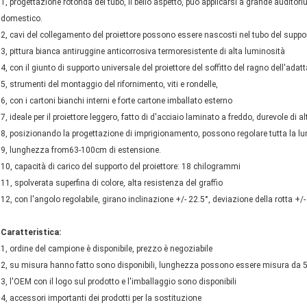
1, progettazione rotonda del tubo, il bello aspetto, può applicarsi a grande auditoriu
domestico.
2, cavi del collegamento del proiettore possono essere nascosti nel tubo del suppo
3, pittura bianca antiruggine anticorrosiva termoresistente di alta luminosità
4, con il giunto di supporto universale del proiettore del soffitto del ragno dell'adatt
5, strumenti del montaggio del rifornimento, viti e rondelle,
6, con i cartoni bianchi interni e forte cartone imballato esterno
7, ideale per il proiettore leggero, fatto di d'acciaio laminato a freddo, durevole di al
8, posizionando la progettazione di imprigionamento, possono regolare tutta la l
9, lunghezza from63-100cm di estensione.
10, capacità di carico del supporto del proiettore: 18 chilogrammi
11, spolverata superfina di colore, alta resistenza del graffio
12, con l'angolo regolabile, girano inclinazione +/- 22.5°, deviazione della rotta +/-
Caratteristica:
1, ordine del campione è disponibile, prezzo è negoziabile
2, su misura hanno fatto sono disponibili, lunghezza possono essere misura da
3, l'OEM con il logo sul prodotto e l'imballaggio sono disponibili
4, accessori importanti dei prodotti per la sostituzione