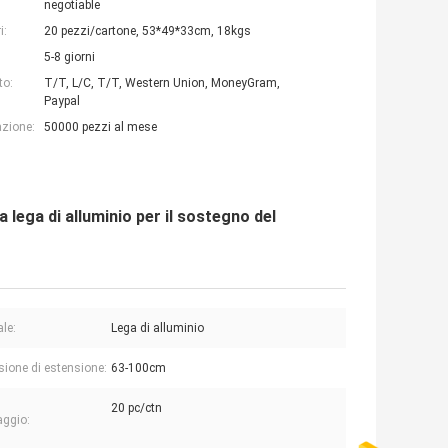
negotiable
i:
20 pezzi/cartone, 53*49*33cm, 18kgs
5-8 giorni
to:
T/T, L/C, T/T, Western Union, MoneyGram,
Paypal
azione:
50000 pezzi al mese
a lega di alluminio per il sostegno del
ale:
Lega di alluminio
ione di estensione:
63-100cm
20 pc/ctn
aggio: