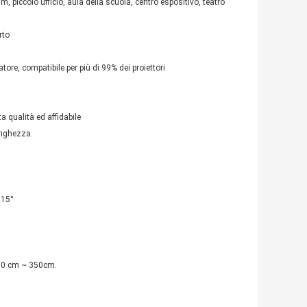
m, piccolo ufficio, aula della scuola, centro espositivo, teatro
rto
atore, compatibile per più di 99% dei proiettori
ta qualità ed affidabile
unghezza.
 15°
 50 cm ~ 350cm.