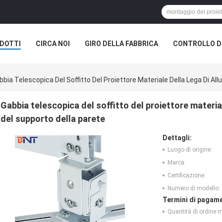
DOTTI
CIRCA NOI
GIRO DELLA FABBRICA
CONTROLLO DI
ELL'AUDITORIUM
bbia Telescopica Del Soffitto Del Proiettore Materiale Della Lega Di All
Gabbia telescopica del soffitto del proiettore material
del supporto della parete
Dettagli:
Luogo di origine:
Marca:
Certificazione:
Numero di modello:
Termini di pagame
Quantità di ordine 