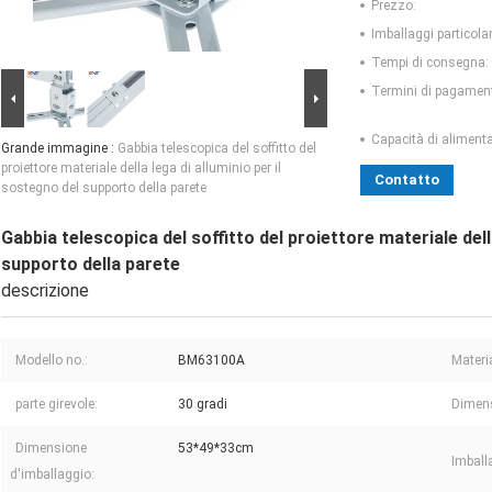
Prezzo:
Imballaggi particolar
Tempi di consegna:
Termini di pagamen
Capacità di aliment
Grande immagine :
Gabbia telescopica del soffitto del
proiettore materiale della lega di alluminio per il
Contatto
sostegno del supporto della parete
Gabbia telescopica del soffitto del proiettore materiale dell
supporto della parete
descrizione
Modello no.:
BM63100A
Materi
parte girevole:
30 gradi
Dimens
Dimensione
53*49*33cm
Imball
d'imballaggio: