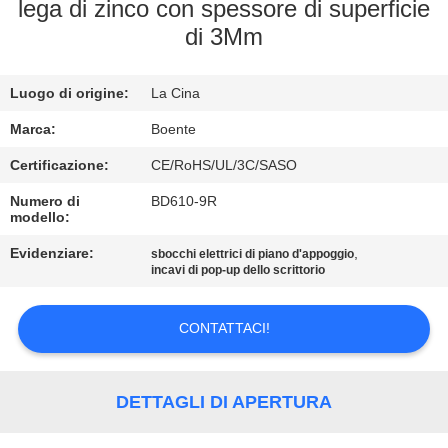
CONTROLLO
lega di zinco con spessore di superficie
di 3Mm
DI
QUALITÀ
Luogo di origine:
La Cina
CONTATTICI
Marca:
Boente
Certificazione:
CE/RoHS/UL/3C/SASO
NOTIZIE
Numero di
BD610-9R
modello:
Evidenziare:
,
CASI
sbocchi elettrici di piano d'appoggio
incavi di pop-up dello scrittorio
CONFERENCE
CONTATTACI!
ROOM
SOLUTION
DETTAGLI DI APERTURA