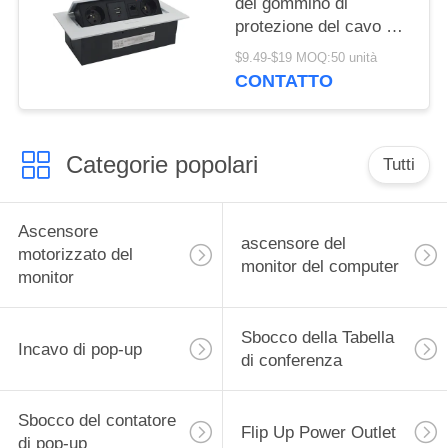
del gommino di
protezione del cavo del
contenitore di incavo di
$9.49-$19 MOQ:50 unità
pop-up dello scrittorio
CONTATTO
di multimedia
Categorie popolari
Tutti
Ascensore
ascensore del
motorizzato del
monitor del computer
monitor
Sbocco della Tabella
Incavo di pop-up
di conferenza
Sbocco del contatore
Flip Up Power Outlet
di pop-up