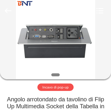
Ltd
(Bo
Ente
Industrial
Co.,
Limited).
All
Rights
CASA
Reserved.
Developed
by
ECER
PRODOTTI
CIRCA
NOI
GIRO
DELLA
Incavo di pop-up
FABBRICA
Angolo arrotondato da tavolino di Flip
Up Multimedia Socket della Tabella in