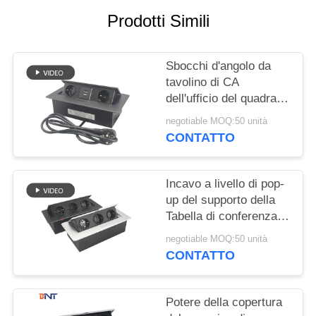
MAPPA
Prodotti Simili
DEL
SITO
Sbocchi d'angolo da
tavolino di CA
PRIVACY
dell'ufficio del quadrato
POLICY
dell'incavo 3MM di pop-
negotiable MOQ:50 unità
up della sala riunioni
CONTATTO
Incavo a livello di pop-
up del supporto della
Tabella di conferenza di
multimedia
negotiable MOQ:50 unità
CONTATTO
Potere della copertura