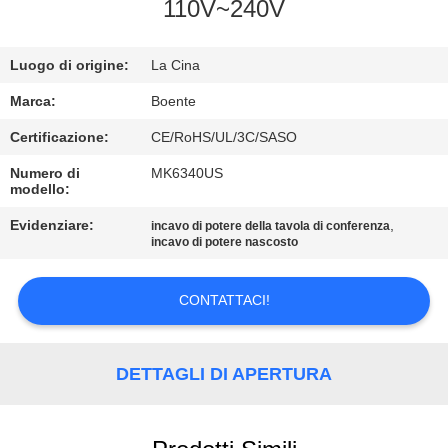
CONTROLLO
110V~240V
DI
Luogo di origine:
La Cina
QUALITÀ
Marca:
Boente
CONTATTICI
Certificazione:
CE/RoHS/UL/3C/SASO
Numero di
MK6340US
modello:
NOTIZIE
Evidenziare:
,
incavo di potere della tavola di conferenza
incavo di potere nascosto
CASI
CONTATTACI!
CONFERENCE
ROOM
DETTAGLI DI APERTURA
SOLUTION