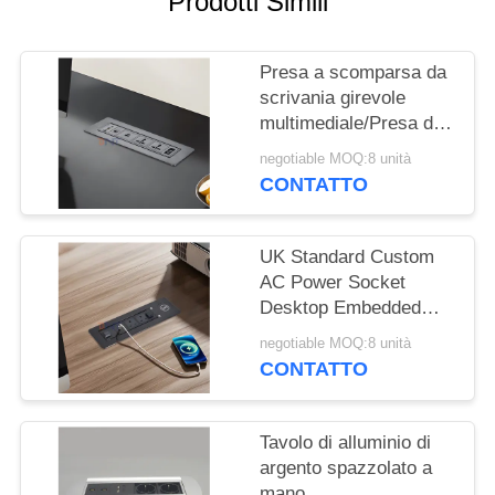
Prodotti Simili
MAPPA
DEL
Presa a scomparsa da
SITO
scrivania girevole
multimediale/Presa di
PRIVACY
corrente a scomparsa
negotiable MOQ:8 unità
da tavolo/Presa da
POLICY
CONTATTO
pannello per tavolo
conferenze
UK Standard Custom
AC Power Socket
Desktop Embedded
Electric Flip Socket
negotiable MOQ:8 unità
con 2 prese di corrente
CONTATTO
1 USB & 1 Type C & 1
caricabatterie wireless
Tavolo di alluminio di
argento spazzolato a
mano