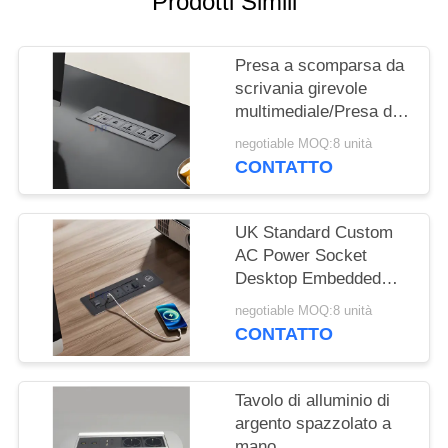
Prodotti Simili
MAPPA
DEL
Presa a scomparsa da
SITO
scrivania girevole
multimediale/Presa di
PRIVACY
corrente a scomparsa
negotiable MOQ:8 unità
da tavolo/Presa da
POLICY
CONTATTO
pannello per tavolo
conferenze
UK Standard Custom
AC Power Socket
Desktop Embedded
Electric Flip Socket
negotiable MOQ:8 unità
con 2 prese di corrente
CONTATTO
1 USB & 1 Type C & 1
caricabatterie wireless
Tavolo di alluminio di
argento spazzolato a
mano