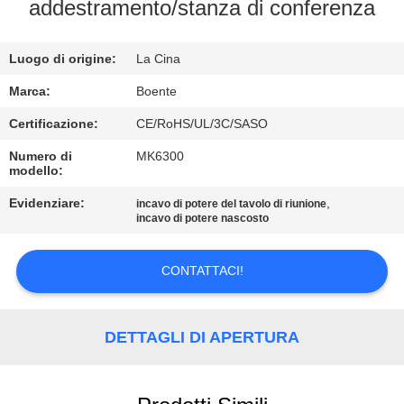
CONTROLLO
addestramento/stanza di conferenza
DI
Luogo di origine:
La Cina
QUALITÀ
Marca:
Boente
CONTATTICI
Certificazione:
CE/RoHS/UL/3C/SASO
Numero di
MK6300
modello:
NOTIZIE
Evidenziare:
,
incavo di potere del tavolo di riunione
incavo di potere nascosto
CASI
CONTATTACI!
CONFERENCE
ROOM
DETTAGLI DI APERTURA
SOLUTION