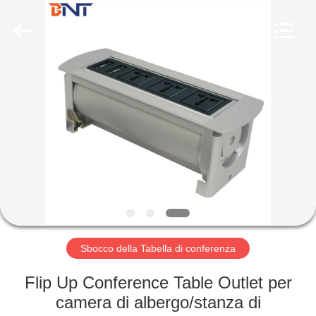
Co.,
Ltd
(Bo
Ente
Industrial
Co.,
Limited).
All
CASA
Rights
Reserved.
Developed
by
ECER
PRODOTTI
CIRCA
NOI
GIRO
DELLA
Sbocco della Tabella di conferenza
FABBRICA
Flip Up Conference Table Outlet per
camera di albergo/stanza di