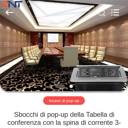
Ltd
(Bo
Ente
Industrial
Co.,
Limited).
All
Rights
CASA
Reserved.
Developed
by
ECER
PRODOTTI
CIRCA
NOI
GIRO
DELLA
Incavo di pop-up
FABBRICA
Sbocchi di pop-up della Tabella di
conferenza con la spina di corrente 3-