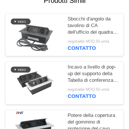
Prodotti Simili
MAPPA
DEL
Sbocchi d'angolo da
SITO
tavolino di CA
dell'ufficio del quadrato
PRIVACY
dell'incavo 3MM di pop-
negotiable MOQ:50 unità
up della sala riunioni
POLICY
CONTATTO
Incavo a livello di pop-
up del supporto della
Tabella di conferenza di
multimedia
negotiable MOQ:50 unità
CONTATTO
Potere della copertura
del gommino di
protezione del cavo del