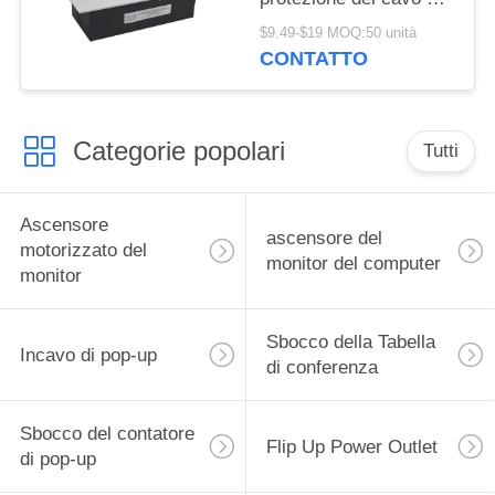
contenitore di incavo di
$9.49-$19 MOQ:50 unità
pop-up dello scrittorio
CONTATTO
di multimedia
Categorie popolari
Tutti
Ascensore
ascensore del
motorizzato del
monitor del computer
monitor
Sbocco della Tabella
Incavo di pop-up
di conferenza
Sbocco del contatore
Flip Up Power Outlet
di pop-up