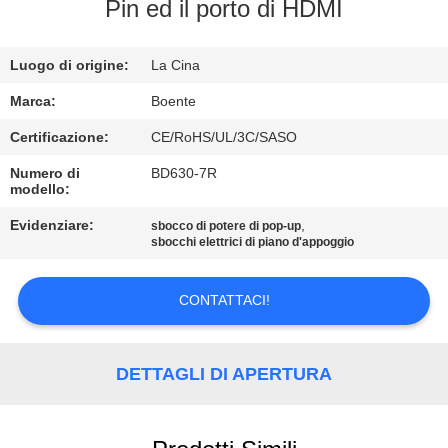
CONTROLLO
Pin ed il porto di HDMI
DI
Luogo di origine:
La Cina
QUALITÀ
Marca:
Boente
CONTATTICI
Certificazione:
CE/RoHS/UL/3C/SASO
Numero di
BD630-7R
modello:
NOTIZIE
Evidenziare:
,
sbocco di potere di pop-up
sbocchi elettrici di piano d'appoggio
CASI
CONTATTACI!
CONFERENCE
ROOM
DETTAGLI DI APERTURA
SOLUTION