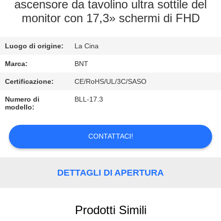
CONTROLLO
ascensore da tavolino ultra sottile del
monitor con 17,3» schermi di FHD
DI
QUALITÀ
Luogo di origine:
La Cina
CONTATTICI
Marca:
BNT
Certificazione:
CE/RoHS/UL/3C/SASO
NOTIZIE
Numero di
BLL-17.3
modello:
CASI
CONTATTACI!
CONFERENCE
DETTAGLI DI APERTURA
ROOM
SOLUTION
Prodotti Simili