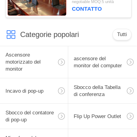
negotiable MOQ:5 unità
monitor di Flip Up Type
CONTATTO
Motorized con 19"
schermo
Categorie popolari
Tutti
Ascensore
ascensore del
motorizzato del
monitor del computer
monitor
Sbocco della Tabella
Incavo di pop-up
di conferenza
Sbocco del contatore
Flip Up Power Outlet
di pop-up