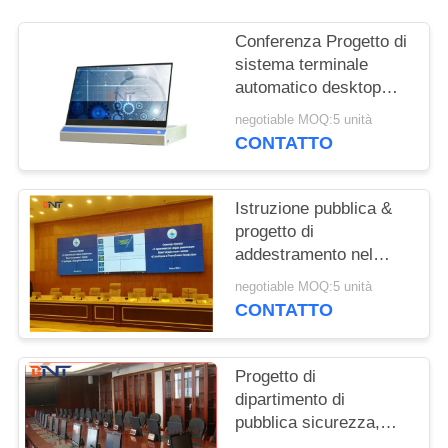
MAPPA
DEL
Conferenza Progetto di
sistema terminale
SITO
automatico desktop
senza carta / schermo
negotiable MOQ:5 unità
PRIVACY
FHD per riunioni
CONTATTO
efficienti
POLICY
Istruzione pubblica &
progetto di
addestramento nel
Kazakistan, ascensore
negotiable MOQ:5 unità
da tavolino ultra sottile
CONTATTO
del monitor con 17,3»
schermi di FHD
Progetto di
dipartimento di
pubblica sicurezza,
ascensore LCD del