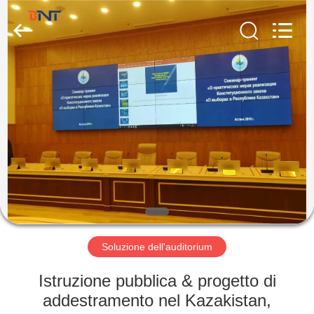
(Bo
Ente
Industrial
Co.,
Limited).
All
Rights
Reserved.
CASA
Developed
by
ECER
PRODOTTI
CIRCA
NOI
GIRO
DELLA
Soluzione dell'auditorium
FABBRICA
Istruzione pubblica & progetto di
addestramento nel Kazakistan,